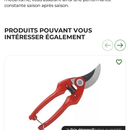
constante saison après saison.
PRODUITS POUVANT VOUS
INTÉRESSER ÉGALEMENT
favorite_border
Prix dégressif
(selon quantité)