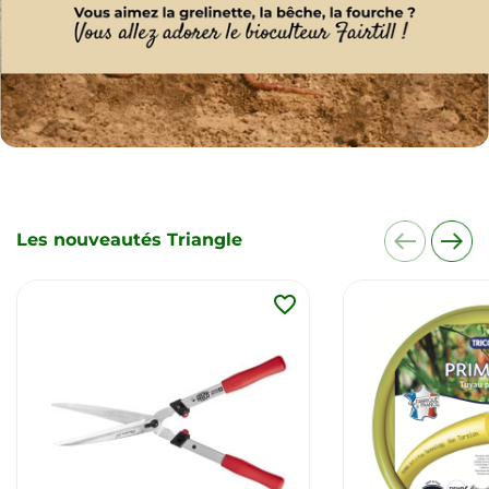
Les nouveautés Triangle
favorite_border