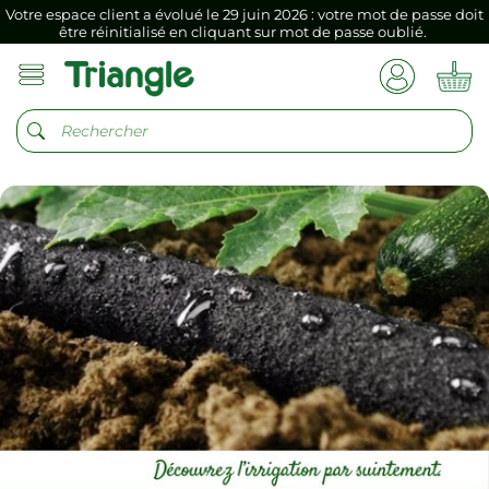
Si vous aviez mémorisé votre précédent mot de passe dans votre
navigateur internet, il doit être réenregistré à la première connexion
vers votre nouvel espace client.
Votre espace client a évolué le 29 juin 2026 : votre mot de passe doit
être réinitialisé en cliquant sur mot de passe oublié.
Si vous aviez mémorisé votre précédent mot de passe dans votre
navigateur internet, il doit être réenregistré à la première connexion
vers votre nouvel espace client.