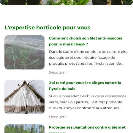
L'expertise horticole pour vous
Comment choisir son filet anti-insectes
pour le maraîchage ?
Dans le cadre d’une conduite de culture plus
écologique et pour réduire l'usage de
produits phytosanitaires, l'installation de
filets de culture anti-insectes s'impose
Découvrir
comme une solution technique
incontournable.
J'ai testé pour vous les pièges contre la
Pyrale du buis
Si vous possédez des buis dans vos espaces
verts, parcs ou jardins, il est fort probable
que vous soyez confronté aux attaques
destructrices de la Pyrale du buis.
Découvrir
Protéger ses plantations contre gibiers et