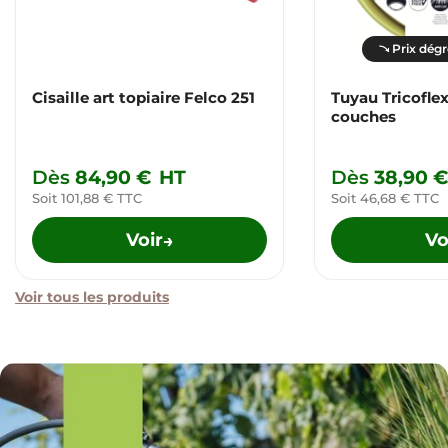
Prix dégr
Cisaille art topiaire Felco 251
Tuyau Tricofle
couches
Dès
84,90 €
HT
Dès
38,90 
Soit 101,88 € TTC
Soit 46,68 € TTC
Voir
Vo
→
Voir tous les produits