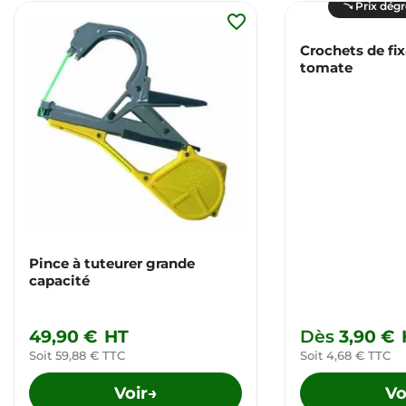
Prix dégr
favorite_border
Crochets de fix
tomate
Pince à tuteurer grande
capacité
49,90 €
HT
Dès
3,90 €
Soit 59,88 € TTC
Soit 4,68 € TTC
Voir
Vo
→