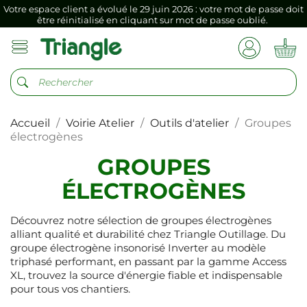
Votre espace client a évolué le 29 juin 2026 : votre mot de passe doit
être réinitialisé en cliquant sur mot de passe oublié.
Si vous aviez mémorisé votre précédent mot de passe dans votre
navigateur internet, il doit être réenregistré à la première connexion
vers votre nouvel espace client.
Votre espace client a évolué le 29 juin 2026 : votre mot de passe doit
être réinitialisé en cliquant sur mot de passe oublié.
Accueil
Voirie Atelier
Outils d'atelier
Groupes
Si vous aviez mémorisé votre précédent mot de passe dans votre
navigateur internet, il doit être réenregistré à la première connexion
électrogènes
vers votre nouvel espace client.
GROUPES
ÉLECTROGÈNES
Découvrez notre sélection de groupes électrogènes
alliant qualité et durabilité chez Triangle Outillage. Du
groupe électrogène insonorisé Inverter au modèle
triphasé performant, en passant par la gamme Access
XL, trouvez la source d'énergie fiable et indispensable
pour tous vos chantiers.