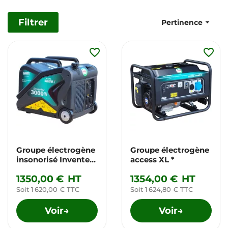
Filtrer

Pertinence
favorite_border
favorite_border
Groupe électrogène
Groupe électrogène
insonorisé Inventer
access XL *
*
1350,00 €
HT
1354,00 €
HT
Soit 1 620,00 € TTC
Soit 1 624,80 € TTC
Voir
Voir
→
→