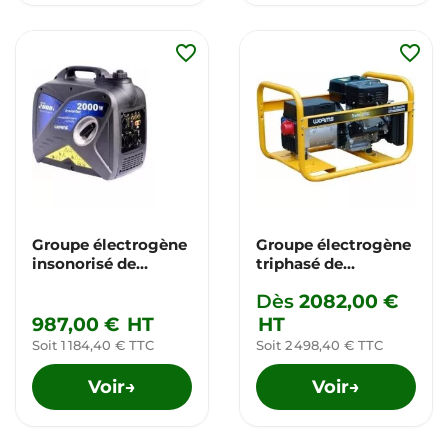
favorite_border
favorite_border
Groupe électrogène
Groupe électrogène
insonorisé de
triphasé de
WORMS-ROBIN-
WORMS-ROBIN-
Dès
2082,00 €
SUBARU *
SUBARU*
987,00 €
HT
HT
Soit 1 184,40 € TTC
Soit 2 498,40 € TTC
Voir
Voir
→
→