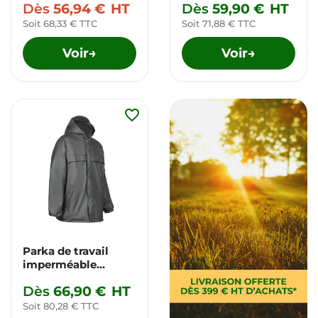
Dès
56,94 €
HT
Dès
59,90 €
HT
Soit 68,33 € TTC
Soit 71,88 € TTC
Voir
Voir
→
→
favorite_border
Parka de travail
imperméable
doublée polaire
Dès
66,90 €
HT
Soit 80,28 € TTC