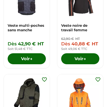
Veste multi-poches
Veste noire de
sans manche
travail femme
62,90 €
HT
Dès
42,90 €
HT
Dès
40,88 €
HT
Soit 51,48 € TTC
Soit 49,06 € TTC
Voir
Voir
→
→
favorite_border
favorite_border