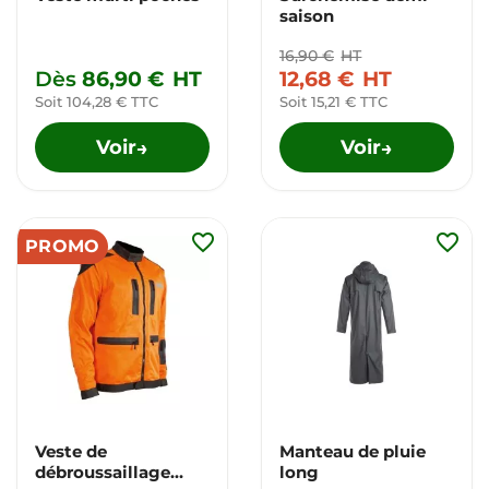
saison
16,90 €
HT
Dès
86,90 €
HT
12,68 €
HT
Soit 104,28 € TTC
Soit 15,21 € TTC
Voir
Voir
→
→
favorite_border
favorite_border
PROMO
Veste de
Manteau de pluie
débroussaillage
long