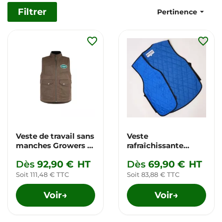
Filtrer

Pertinence
favorite_border
favorite_border
Veste de travail sans
Veste
manches Growers &
rafraîchissante
Co.
Active
Dès
92,90 €
HT
Dès
69,90 €
HT
Soit 111,48 € TTC
Soit 83,88 € TTC
Voir
Voir
→
→