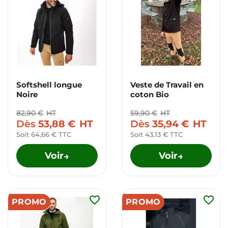
Softshell longue
Veste de Travail en
Noire
coton Bio
82,90 €
HT
59,90 €
HT
Dès
53,88 €
HT
Dès
35,94 €
HT
Soit 64,66 € TTC
Soit 43,13 € TTC
Voir
Voir
→
→
favorite_border
favorite_border
PROMO
PROMO