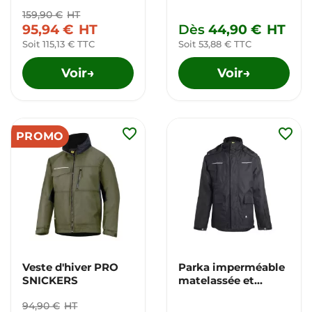
OREGON
159,90 €
HT
95,94 €
HT
Dès
44,90 €
HT
Soit 115,13 € TTC
Soit 53,88 € TTC
Voir
Voir
→
→
favorite_border
favorite_border
PROMO
Veste d'hiver PRO
Parka imperméable
SNICKERS
matelassée et
respirante
94,90 €
HT