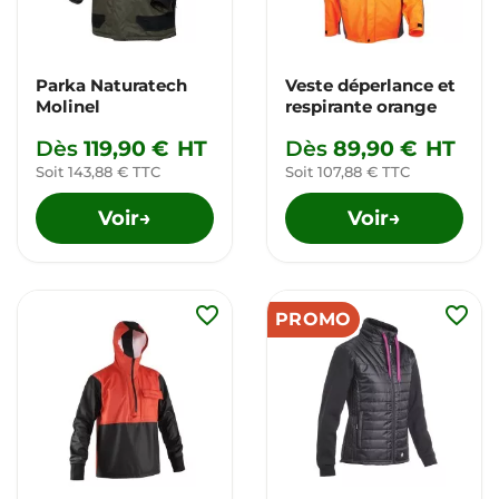
Parka Naturatech
Veste déperlance et
Molinel
respirante orange
Dès
119,90 €
HT
Dès
89,90 €
HT
Soit 143,88 € TTC
Soit 107,88 € TTC
Voir
Voir
→
→
favorite_border
favorite_border
PROMO