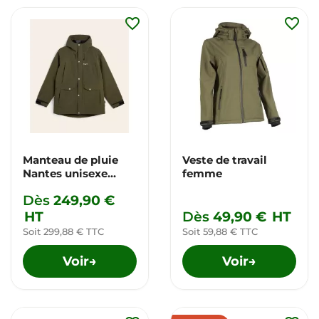
favorite_border
favorite_border
Manteau de pluie
Veste de travail
Nantes unisexe
femme
Growers & Co.
Dès
249,90 €
HT
Dès
49,90 €
HT
Soit 299,88 € TTC
Soit 59,88 € TTC
Voir
Voir
→
→