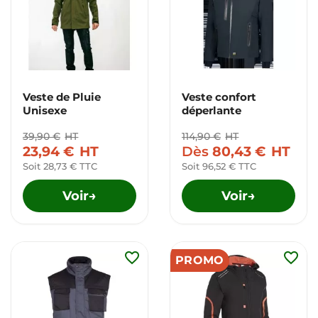
Veste de Pluie
Veste confort
Unisexe
déperlante
39,90 €
HT
114,90 €
HT
23,94 €
HT
Dès
80,43 €
HT
Soit 28,73 € TTC
Soit 96,52 € TTC
Voir
Voir
→
→
favorite_border
favorite_border
PROMO