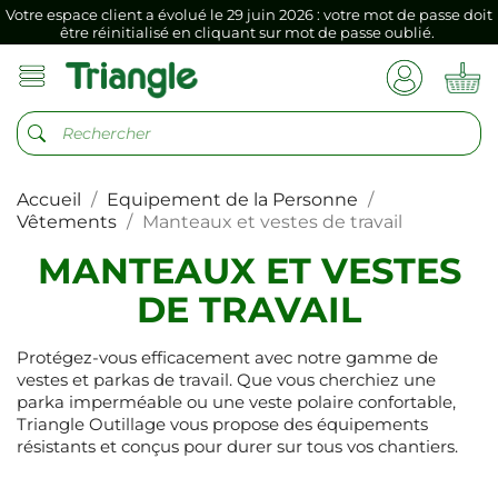
Si vous aviez mémorisé votre précédent mot de passe dans votre
navigateur internet, il doit être réenregistré à la première connexion
vers votre nouvel espace client.
Votre espace client a évolué le 29 juin 2026 : votre mot de passe doit
être réinitialisé en cliquant sur mot de passe oublié.
Si vous aviez mémorisé votre précédent mot de passe dans votre
navigateur internet, il doit être réenregistré à la première connexion
vers votre nouvel espace client.
Accueil
Equipement de la Personne
Vêtements
Manteaux et vestes de travail
MANTEAUX ET VESTES
DE TRAVAIL
Protégez-vous efficacement avec notre gamme de
vestes et parkas de travail. Que vous cherchiez une
parka imperméable ou une veste polaire confortable,
Triangle Outillage vous propose des équipements
résistants et conçus pour durer sur tous vos chantiers.