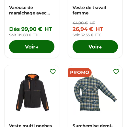
Vareuse de
Veste de travail
maraîchage avec
femme
capuche
44,90 €
HT
Dès
99,90 €
HT
26,94 €
HT
Soit 119,88 € TTC
Soit 32,33 € TTC
Voir
Voir
→
→
favorite_border
favorite_border
PROMO
Veste multi poches
Surchemise demi-