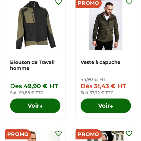
favorite_border
favorite_border
PROMO
Blouson de Travail
Veste à capuche
homme
44,90 €
HT
Dès
49,90 €
HT
Dès
31,43 €
HT
Soit 59,88 € TTC
Soit 37,72 € TTC
Voir
Voir
→
→
favorite_border
favorite_border
PROMO
PROMO