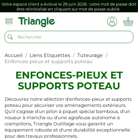
Votre espace client a évolué le 29 juin 2026 : votre mot de passe doit
être réinitialisé en cliquant sur mot de passe oublié.
Si vous aviez mémorisé votre précédent mot de passe dans votre
navigateur internet, il doit être réenregistré à la première connexion
vers votre nouvel espace client.
Votre espace client a évolué le 29 juin 2026 : votre mot de passe doit
être réinitialisé en cliquant sur mot de passe oublié.
Accueil
Liens Etiquettes
Tuteurage
Si vous aviez mémorisé votre précédent mot de passe dans votre
navigateur internet, il doit être réenregistré à la première connexion
Enfonces-pieux et supports poteau
vers votre nouvel espace client.
ENFONCES-PIEUX ET
SUPPORTS POTEAU
Découvrez notre sélection d'enfonces-pieux et supports
poteau pour sécuriser vos aménagements extérieurs.
Qu'il s'agisse d'un pilon à piquet spécial bambous, d'un
noueur à manche ou d'une agrafeuse autonome à
crampillons, Triangle Outillage vous garantit un
équipement robuste et d'une durabilité exceptionnelle
pour des travaux professionnels.