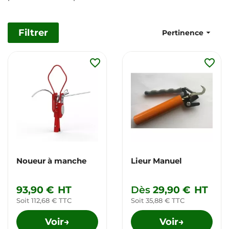
Filtrer

Pertinence
favorite_border
favorite_border
Noueur à manche
Lieur Manuel
93,90 €
HT
Dès
29,90 €
HT
Soit 112,68 € TTC
Soit 35,88 € TTC
Voir
Voir
→
→