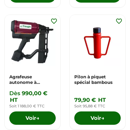
favorite_border
favorite_border
Agrafeuse
Pilon à piquet
autonome à
spécial bambous
Crampillons - kit
Dès
990,00 €
complet
HT
79,90 €
HT
Soit 1 188,00 € TTC
Soit 95,88 € TTC
Voir
Voir
→
→