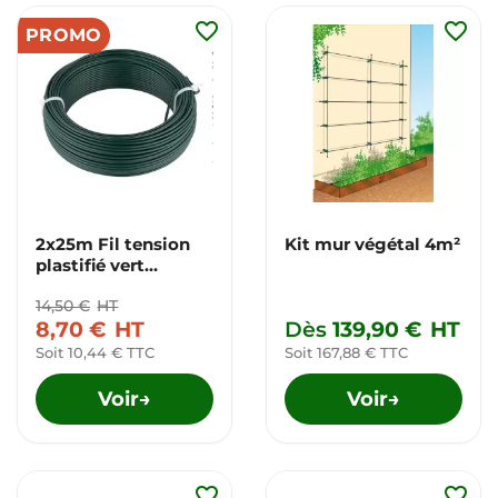
favorite_border
favorite_border
PROMO
2x25m Fil tension
Kit mur végétal 4m²
plastifié vert
Ø2.7mm
14,50 €
HT
8,70 €
HT
Dès
139,90 €
HT
Soit 10,44 € TTC
Soit 167,88 € TTC
Voir
Voir
→
→
favorite_border
favorite_border