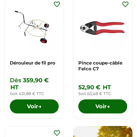
favorite_border
favorite_border
Dérouleur de fil pro
Pince coupe-câble
Felco C7
Dès
359,90 €
HT
52,90 €
HT
Soit 431,88 € TTC
Soit 63,48 € TTC
Voir
Voir
→
→
favorite_border