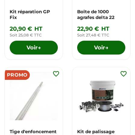
Kit réparation GP
Boîte de 1000
Fix
agrafes delta 22
20,90 €
HT
22,90 €
HT
Soit 25,08 € TTC
Soit 27,48 € TTC
Voir
Voir
→
→
favorite_border
favorite_border
PROMO
Tige d'enfoncement
Kit de palissage