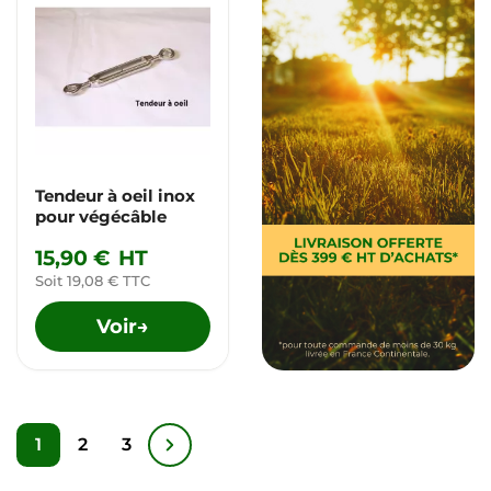
Tendeur à oeil inox
pour végécâble
15,90 €
HT
Soit 19,08 € TTC
Voir
→
1
2
3