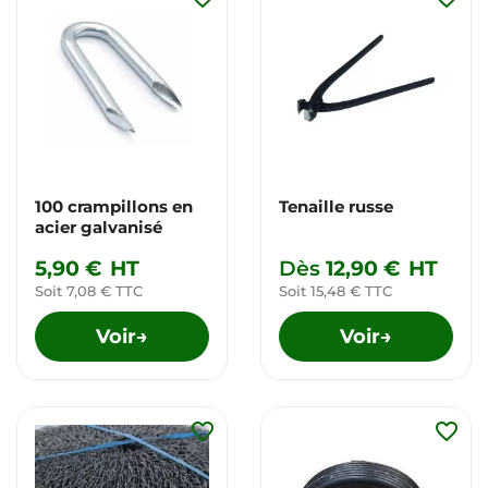
100 crampillons en
Tenaille russe
acier galvanisé
5,90 €
HT
Dès
12,90 €
HT
Soit 7,08 € TTC
Soit 15,48 € TTC
Voir
Voir
→
→
favorite_border
favorite_border