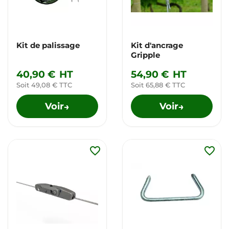
Kit de palissage
Kit d'ancrage
Gripple
40,90 €
HT
54,90 €
HT
Soit 49,08 € TTC
Soit 65,88 € TTC
Voir
Voir
→
→
favorite_border
favorite_border