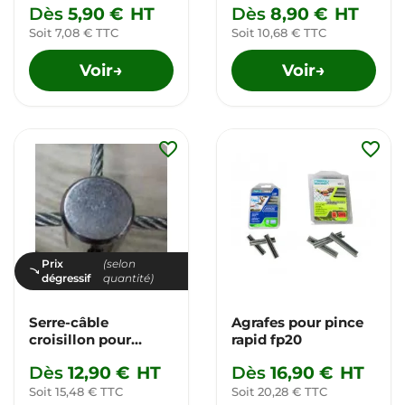
Dès
5,90 €
HT
Dès
8,90 €
HT
Soit 7,08 € TTC
Soit 10,68 € TTC
Voir
Voir
→
→
favorite_border
favorite_border
Prix
(selon
dégressif
quantité)
Serre-câble
Agrafes pour pince
croisillon pour
rapid fp20
végécâble
Dès
12,90 €
HT
Dès
16,90 €
HT
Soit 15,48 € TTC
Soit 20,28 € TTC