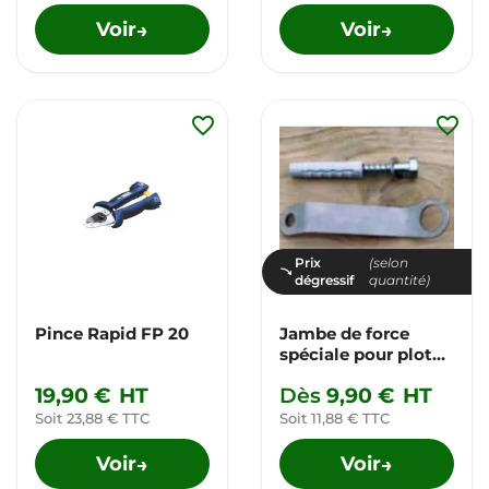
Voir
Voir
→
→
favorite_border
favorite_border
Prix
(selon
dégressif
quantité)
Pince Rapid FP 20
Jambe de force
spéciale pour plot
tendeur végécâble
19,90 €
HT
Dès
9,90 €
HT
Soit 23,88 € TTC
Soit 11,88 € TTC
Voir
Voir
→
→