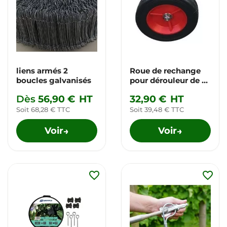
liens armés 2
Roue de rechange
boucles galvanisés
pour dérouleur de fil
pro
Dès
56,90 €
HT
32,90 €
HT
Soit 68,28 € TTC
Soit 39,48 € TTC
Voir
Voir
→
→
favorite_border
favorite_border