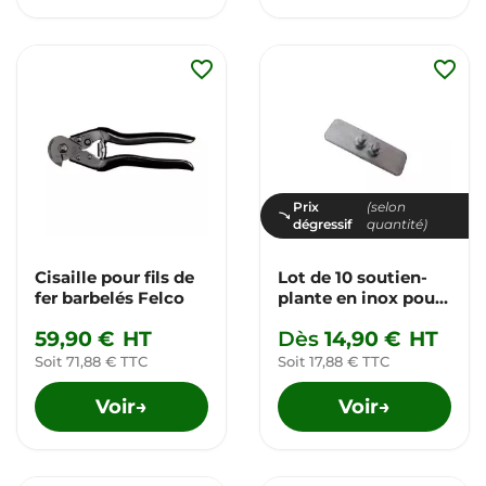
favorite_border
favorite_border
Prix
(selon
dégressif
quantité)
Cisaille pour fils de
Lot de 10 soutien-
fer barbelés Felco
plante en inox pour
Végécâble
59,90 €
HT
Dès
14,90 €
HT
Soit 71,88 € TTC
Soit 17,88 € TTC
Voir
Voir
→
→