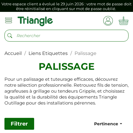
être réinitialisé en cliquant sur mot de passe oublié.
Si vous aviez mémorisé votre précédent mot de passe dans votre
navigateur internet, il doit être réenregistré à la première connexion
vers votre nouvel espace client.
Votre espace client a évolué le 29 juin 2026 : votre mot de passe doit
être réinitialisé en cliquant sur mot de passe oublié.
Si vous aviez mémorisé votre précédent mot de passe dans votre
navigateur internet, il doit être réenregistré à la première connexion
Accueil
Liens Etiquettes
Palissage
vers votre nouvel espace client.
PALISSAGE
Pour un palissage et tuteurage efficaces, découvrez
notre sélection professionnelle. Retrouvez fils de tension,
agrafeuses à grillage ou tendeurs Gripple, et choisissez
la qualité et la durabilité des équipements Triangle
Outillage pour des installations pérennes.
Filtrer

Pertinence