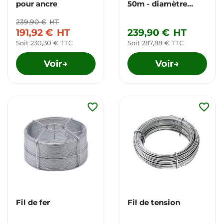
pour ancre
50m - diamètre
3mm
239,90 €
HT
191,92 €
HT
239,90 €
HT
Soit 230,30 € TTC
Soit 287,88 € TTC
Voir
Voir
→
→
favorite_border
favorite_border
Fil de fer
Fil de tension