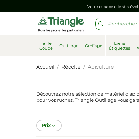
Votre espace client a évol
Si vous aviez mémorisé votre précédent mot de pa
Votre espace client a évol
Taille
Liens
Outillage
Greffage
Coupe
Étiquettes
Si vous aviez mémorisé votre précédent mot de pa
Accueil
Récolte
Apiculture
Découvrez notre sélection de matériel d'apic
pour vos ruches, Triangle Outillage vous gar
Prix
keyboard_arrow_down