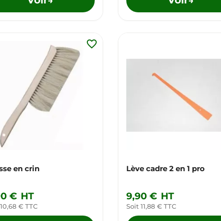
→
→
favorite_border
sse en crin
Lève cadre 2 en 1 pro
90 €
HT
9,90 €
HT
 10,68 € TTC
Soit 11,88 € TTC