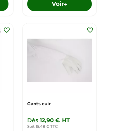
Voir
→
favorite_border
favorite_border
Gants cuir
Dès
12,90 €
HT
Soit 15,48 € TTC