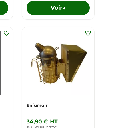
Voir
→
favorite_border
favorite_border
Enfumoir
34,90 €
HT
Soit 41,88 € TTC