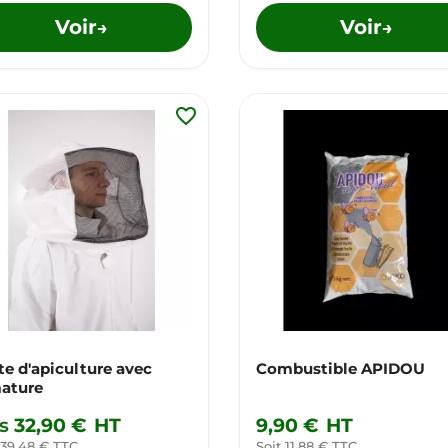
Voir
Voir
→
→
favorite_border
te d'apiculture avec
Combustible APIDOU
ature
s
32,90 €
HT
9,90 €
HT
 39,48 € TTC
Soit 11,88 € TTC