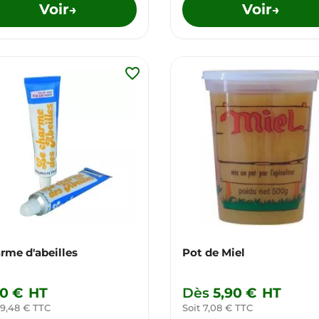
Voir
Voir
→
→
favorite_border
rme d'abeilles
Pot de Miel
90 €
HT
Dès
5,90 €
HT
 9,48 € TTC
Soit 7,08 € TTC