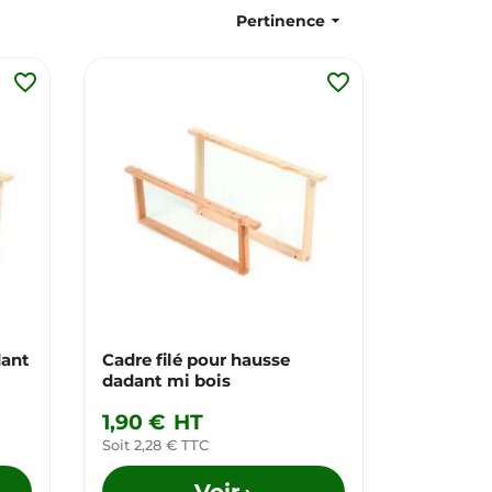

Pertinence
favorite_border
favorite_border
dant
Cadre filé pour hausse
dadant mi bois
1,90 €
HT
Soit 2,28 € TTC
Voir