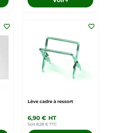
→
favorite_border
favorite_border
Lève cadre à ressort
6,90 €
HT
Soit 8,28 € TTC