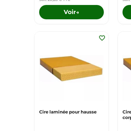
Voir
→
favorite_border
Cire laminée pour hausse
Cir
cor