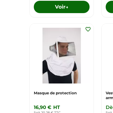
Voir
→
favorite_border
Masque de protection
Ves
arm
16,90 €
HT
Dè
Soit 20,28 € TTC
Soit