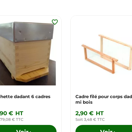
favorite_border
hette dadant 6 cadres
Cadre filé pour corps da
mi bois
,90 €
HT
2,90 €
HT
 79,08 € TTC
Soit 3,48 € TTC
Voir
Voir