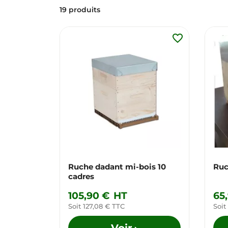
19 produits
favorite_border
Ruche dadant mi-bois 10
Ruc
cadres
105,90 €
HT
65
Soit 127,08 € TTC
Soit
Voir