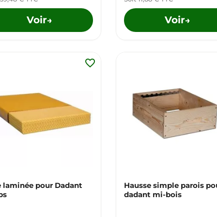
Voir
Voir
→
→
favorite_border
e laminée pour Dadant
Hausse simple parois po
ps
dadant mi-bois