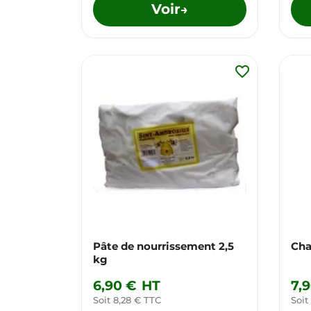
Voir
→
favorite_border
Pâte de nourrissement 2,5
Cha
kg
6,90 €
HT
7,
Soit 8,28 € TTC
Soit