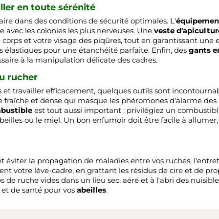
iller en toute sérénité
aire dans des conditions de sécurité optimales. L'
équipement
 avec les colonies les plus nerveuses. Une
veste d'apicultur
corps et votre visage des piqûres, tout en garantissant une ex
es élastiques pour une étanchéité parfaite. Enfin, des
gants e
ssaire à la manipulation délicate des cadres.
du rucher
 et travailler efficacement, quelques outils sont incontournab
e fraîche et dense qui masque les phéromones d'alarme des ab
bustible
est tout aussi important : privilégiez un combustib
beilles ou le miel. Un bon enfumoir doit être facile à allum
et éviter la propagation de maladies entre vos ruches, l'entret
 votre lève-cadre, en grattant les résidus de cire et de pro
ps de ruche vides dans un lieu sec, aéré et à l'abri des nuisi
 et de santé pour vos
abeilles
.