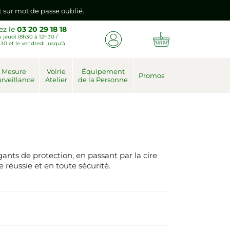
nt sur mot de passe oublié.
ez le
03 20 29 18 18
 jeudi (8h30 à 12h30 /
emière connexion vers votre nouvel espace client.
30 et le vendredi jusqu’à
nt sur mot de passe oublié.
Mesure
Voirie
Équipement
Promos
rveillance
Atelier
de la Personne
emière connexion vers votre nouvel espace client.
ants de protection, en passant par la cire
 réussie et en toute sécurité.