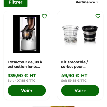
Filtrer

Pertinence
favorite_border
favorite_border
Extracteur de jus à
Kit smoothie /
extraction lente
sorbet pour
Kuvings B9700
extracteur de jus
339,90 €
HT
49,90 €
HT
Soit 407,88 € TTC
Soit 59,88 € TTC
Voir
Voir
→
→