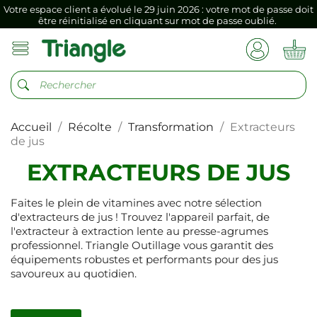
Votre espace client a évolué le 29 juin 2026 : votre mot de passe doit
être réinitialisé en cliquant sur mot de passe oublié.
Si vous aviez mémorisé votre précédent mot de passe dans votre
navigateur internet, il doit être réenregistré à la première connexion
vers votre nouvel espace client.
Votre espace client a évolué le 29 juin 2026 : votre mot de passe doit
être réinitialisé en cliquant sur mot de passe oublié.
Accueil
Récolte
Transformation
Extracteurs
Si vous aviez mémorisé votre précédent mot de passe dans votre
navigateur internet, il doit être réenregistré à la première connexion
de jus
vers votre nouvel espace client.
EXTRACTEURS DE JUS
Faites le plein de vitamines avec notre sélection
d'extracteurs de jus ! Trouvez l'appareil parfait, de
l'extracteur à extraction lente au presse-agrumes
professionnel. Triangle Outillage vous garantit des
équipements robustes et performants pour des jus
savoureux au quotidien.