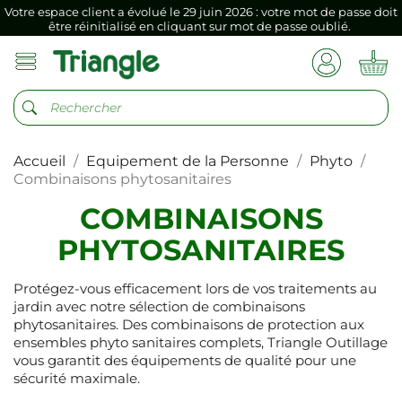
Votre espace client a évolué le 29 juin 2026 : votre mot de passe doit
être réinitialisé en cliquant sur mot de passe oublié.
Si vous aviez mémorisé votre précédent mot de passe dans votre
navigateur internet, il doit être réenregistré à la première connexion
vers votre nouvel espace client.
Votre espace client a évolué le 29 juin 2026 : votre mot de passe doit
être réinitialisé en cliquant sur mot de passe oublié.
Accueil
Equipement de la Personne
Phyto
Si vous aviez mémorisé votre précédent mot de passe dans votre
navigateur internet, il doit être réenregistré à la première connexion
Combinaisons phytosanitaires
vers votre nouvel espace client.
COMBINAISONS
PHYTOSANITAIRES
Protégez-vous efficacement lors de vos traitements au
jardin avec notre sélection de combinaisons
phytosanitaires. Des combinaisons de protection aux
ensembles phyto sanitaires complets, Triangle Outillage
vous garantit des équipements de qualité pour une
sécurité maximale.