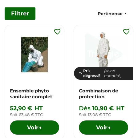
Filtrer

Pertinence
favorite_border
favorite_border
Prix
(selon
dégressif
quantité)
Ensemble phyto
Combinaison de
sanitaire complet
protection
52,90 €
HT
Dès
10,90 €
HT
Soit 63,48 € TTC
Soit 13,08 € TTC
Voir
Voir
→
→