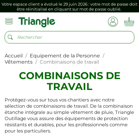
Votre espace client a évolué le 29 juin 2026 : votre mot de passe doit
être réinitialisé en cliquant sur mot de passe oublié.
Si vous aviez mémorisé votre précédent mot de passe dans votre
navigateur internet, il doit être réenregistré à la première connexion
vers votre nouvel espace client.
Votre espace client a évolué le 29 juin 2026 : votre mot de passe doit
être réinitialisé en cliquant sur mot de passe oublié.
Accueil
Equipement de la Personne
Si vous aviez mémorisé votre précédent mot de passe dans votre
navigateur internet, il doit être réenregistré à la première connexion
Vêtements
Combinaisons de travail
vers votre nouvel espace client.
COMBINAISONS DE
TRAVAIL
Protégez-vous sur tous vos chantiers avec notre
sélection de combinaisons de travail. De la combinaison
étanche intégrale au simple vêtement de pluie, Triangle
Outillage vous assure des équipements de protection
résistants et durables, pour les professionnels comme
pour les particuliers.