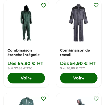
favorite_border
favorite_border
Combinaison
Combinaison de
étanche intégrale
travail
Dès
64,90 €
HT
Dès
54,90 €
HT
Soit 77,88 € TTC
Soit 65,88 € TTC
Voir
Voir
→
→
favorite_border
favorite_border