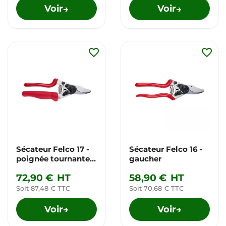
Voir
Voir
→
→
favorite_border
favorite_border
Sécateur Felco 17 -
Sécateur Felco 16 -
poignée tournante
gaucher
gaucher
72,90 €
HT
58,90 €
HT
Soit 87,48 € TTC
Soit 70,68 € TTC
Voir
Voir
→
→