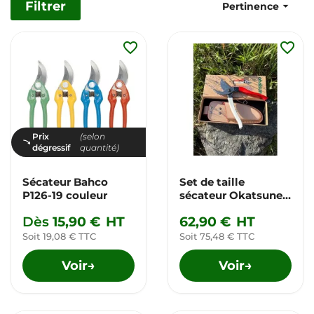
Filtrer

Pertinence
favorite_border
favorite_border
Prix
(selon
dégressif
quantité)
Sécateur Bahco
Set de taille
P126-19 couleur
sécateur Okatsune
103 + étui en cuir
Dès
15,90 €
HT
62,90 €
HT
Soit 19,08 € TTC
Soit 75,48 € TTC
Voir
Voir
→
→