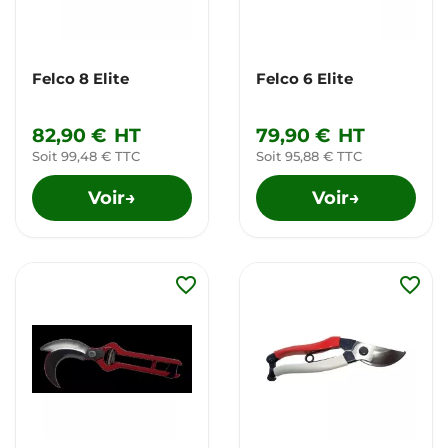
Felco 8 Elite
Felco 6 Elite
82,90 €
HT
79,90 €
HT
Soit 99,48 € TTC
Soit 95,88 € TTC
Voir
Voir
→
→
favorite_border
favorite_border