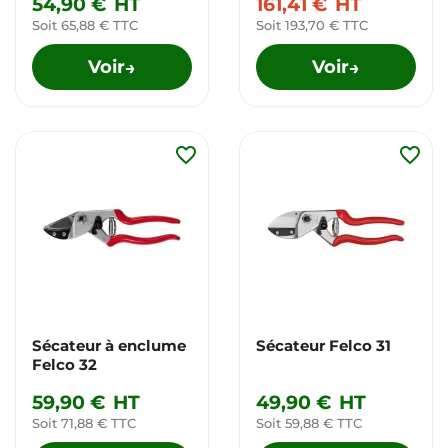
54,90 €
HT
161,41 €
HT
Soit 65,88 € TTC
Soit 193,70 € TTC
Voir
Voir
→
→
favorite_border
favorite_border
Sécateur à enclume
Sécateur Felco 31
Felco 32
59,90 €
HT
49,90 €
HT
Soit 71,88 € TTC
Soit 59,88 € TTC