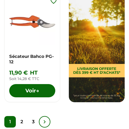
favorite_border
Sécateur Bahco PG-
12
11,90 €
HT
Soit 14,28 € TTC
Voir
→
1
2
3