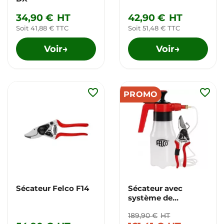
34,90 €
HT
42,90 €
HT
Soit 41,88 € TTC
Soit 51,48 € TTC
Voir
Voir
→
→
favorite_border
favorite_border
PROMO
Sécateur Felco F14
Sécateur avec
système de
pulvérisation Felco
189,90 €
HT
19