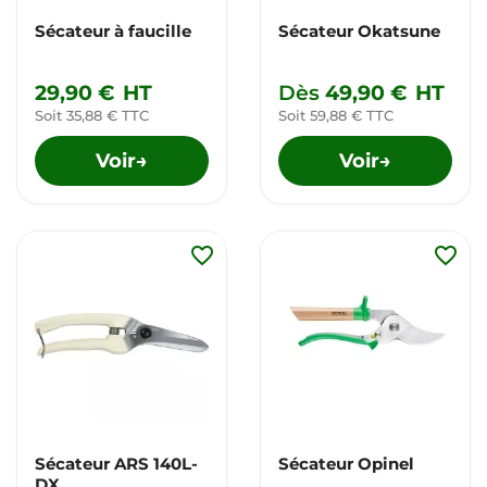
Sécateur à faucille
Sécateur Okatsune
29,90 €
HT
Dès
49,90 €
HT
Soit 35,88 € TTC
Soit 59,88 € TTC
Voir
Voir
→
→
favorite_border
favorite_border
Sécateur ARS 140L-
Sécateur Opinel
DX