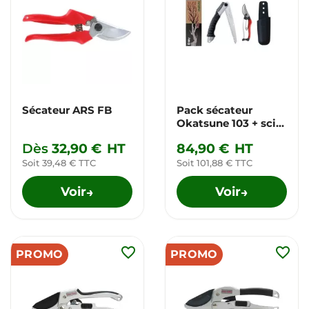
Sécateur ARS FB
Pack sécateur
Okatsune 103 + scie
Silky Super Accel
Dès
32,90 €
HT
84,90 €
HT
210-7.5
Soit 39,48 € TTC
Soit 101,88 € TTC
Voir
Voir
→
→
favorite_border
favorite_border
PROMO
PROMO