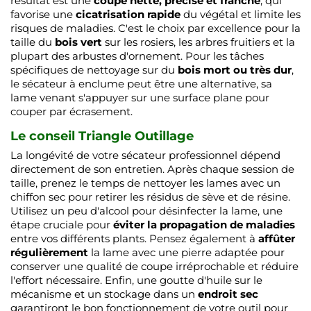
résultat est une
coupe nette, précise et franche
, qui
favorise une
cicatrisation rapide
du végétal et limite les
risques de maladies. C'est le choix par excellence pour la
taille du
bois vert
sur les rosiers, les arbres fruitiers et la
plupart des arbustes d'ornement. Pour les tâches
spécifiques de nettoyage sur du
bois mort ou très dur
,
le sécateur à enclume peut être une alternative, sa
lame venant s'appuyer sur une surface plane pour
couper par écrasement.
Le conseil Triangle Outillage
La longévité de votre sécateur professionnel dépend
directement de son entretien. Après chaque session de
taille, prenez le temps de nettoyer les lames avec un
chiffon sec pour retirer les résidus de sève et de résine.
Utilisez un peu d'alcool pour désinfecter la lame, une
étape cruciale pour
éviter la propagation de maladies
entre vos différents plants. Pensez également à
affûter
régulièrement
la lame avec une pierre adaptée pour
conserver une qualité de coupe irréprochable et réduire
l'effort nécessaire. Enfin, une goutte d'huile sur le
mécanisme et un stockage dans un
endroit sec
garantiront le bon fonctionnement de votre outil pour