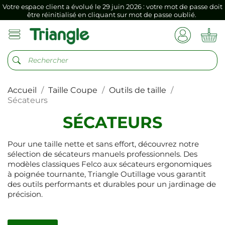
Votre espace client a évolué le 29 juin 2026 : votre mot de passe doit
être réinitialisé en cliquant sur mot de passe oublié.
Si vous aviez mémorisé votre précédent mot de passe dans votre
navigateur internet, il doit être réenregistré à la première connexion
vers votre nouvel espace client.
Votre espace client a évolué le 29 juin 2026 : votre mot de passe doit
être réinitialisé en cliquant sur mot de passe oublié.
Si vous aviez mémorisé votre précédent mot de passe dans votre
Accueil
Taille Coupe
Outils de taille
navigateur internet, il doit être réenregistré à la première connexion
Sécateurs
vers votre nouvel espace client.
SÉCATEURS
Pour une taille nette et sans effort, découvrez notre
sélection de sécateurs manuels professionnels. Des
modèles classiques Felco aux sécateurs ergonomiques
à poignée tournante, Triangle Outillage vous garantit
des outils performants et durables pour un jardinage de
précision.