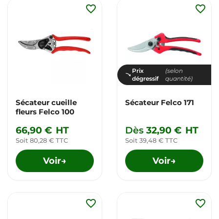
favorite_border
favorite_border
Prix
(selon
dégressif
quantité)
Sécateur cueille
Sécateur Felco 171
fleurs Felco 100
66,90 €
HT
Dès
32,90 €
HT
Soit 80,28 € TTC
Soit 39,48 € TTC
Voir
Voir
→
→
favorite_border
favorite_border