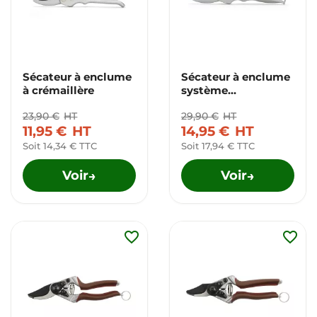
Sécateur à enclume
Sécateur à enclume
à crémaillère
système
démultiplication à
23,90 €
HT
29,90 €
HT
galet
11,95 €
HT
14,95 €
HT
Soit 14,34 € TTC
Soit 17,94 € TTC
Voir
Voir
→
→
favorite_border
favorite_border