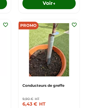
Voir
→
favorite_border
favorite_border
PROMO
Conducteurs de greffe
9,90 €
HT
6,43 €
HT