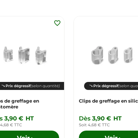
favorite_border
Prix dégressif
(selon quantité)
Prix dégressif
(selon qua
ps de greffage en
Clips de greffage en sili
stomère
s
3,90 €
HT
Dès
3,90 €
HT
 4,68 € TTC
Soit 4,68 € TTC
Voir
Voir