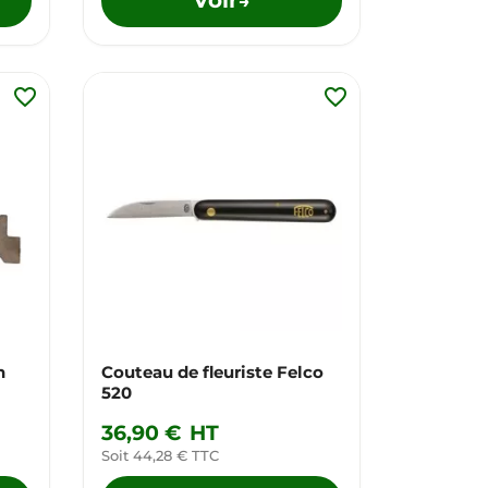
→
favorite_border
favorite_border
n
Couteau de fleuriste Felco
520
36,90 €
HT
Soit 44,28 € TTC