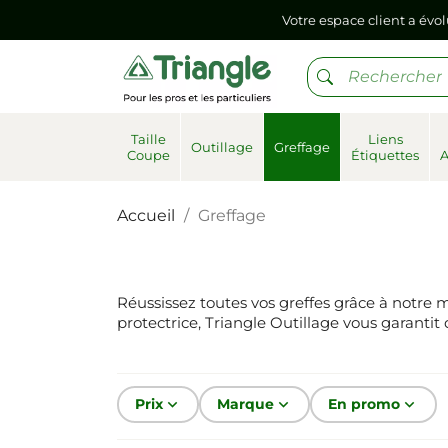
Si vous aviez mémorisé votre précédent mot de pa
Votre espace client a évol
Si vous aviez mémorisé votre précédent mot de pa
Taille
Liens
Outillage
Greffage
Coupe
Étiquettes
Accueil
Greffage
Réussissez toutes vos greffes grâce à notre ma
protectrice, Triangle Outillage vous garantit
Prix
keyboard_arrow_down
Marque
keyboard_arrow_down
En promo
keyboard_arrow_down