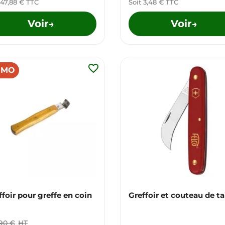
 47,88 € TTC
Soit 3,48 € TTC
Voir
Voir
→
→
favorite_border
OMO
ffoir pour greffe en coin
Greffoir et couteau de ta
,90 €
HT