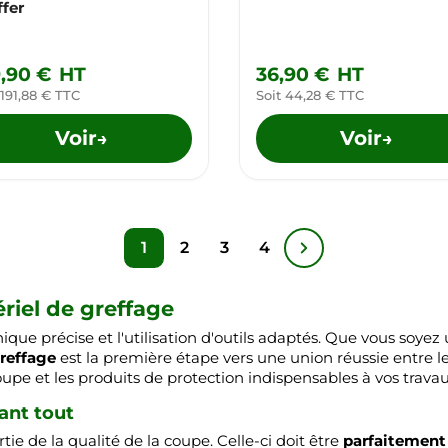
ffer
9,90 €
HT
36,90 €
HT
 191,88 € TTC
Soit 44,28 € TTC
Voir
Voir
→
→
1
2
3
4
riel de greffage
ique précise et l'utilisation d'outils adaptés. Que vous soye
reffage
est la première étape vers une union réussie entre le
 coupe et les produits de protection indispensables à vos trava
vant tout
e de la qualité de la coupe. Celle-ci doit être
parfaitement