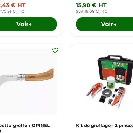
2,43 €
HT
15,90 €
HT
 170,91 € TTC
Soit 19,08 € TTC
Voir
Voir
→
→
favorite_border
pette-greffoir OPINEL
Kit de greffage - 2 pince
0