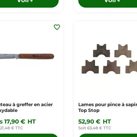
→
→
favorite_border
teau à greffer en acier
Lames pour pince à sapi
xydable
Top Stop
s
17,90 €
HT
52,90 €
HT
 21,48 € TTC
Soit 63,48 € TTC