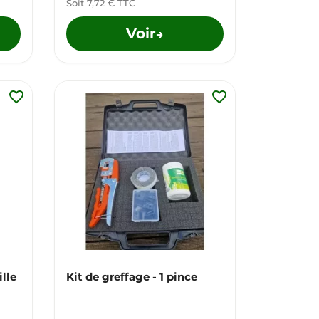
Soit 7,72 € TTC
Voir
→
favorite_border
favorite_border
ille
Kit de greffage - 1 pince