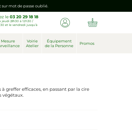
emière connexion vers votre nouvel espace client.
ez le
03 20 29 18 18
 jeudi (8h30 à 12h30 /
nt sur mot de passe oublié.
30 et le vendredi jusqu’à
emière connexion vers votre nouvel espace client.
Mesure
Voirie
Équipement
Promos
rveillance
Atelier
de la Personne
à greffer efficaces, en passant par la cire
os végétaux.