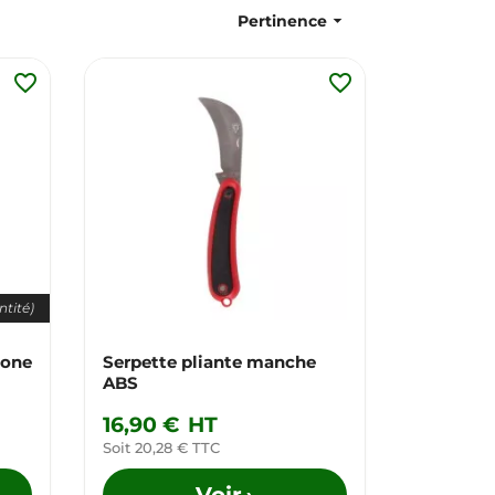

Pertinence
favorite_border
favorite_border
ntité)
cone
Serpette pliante manche
ABS
16,90 €
HT
Soit 20,28 € TTC
Voir