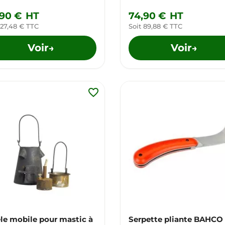
,90 €
HT
74,90 €
HT
 27,48 € TTC
Soit 89,88 € TTC
Voir
Voir
→
→
favorite_border
le mobile pour mastic à
Serpette pliante BAHCO