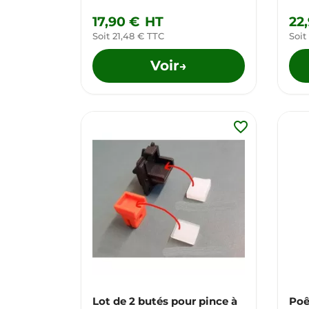
17,90 €
HT
22
Soit 21,48 € TTC
Soit
Voir
→
favorite_border
Lot de 2 butés pour pince à
Poê