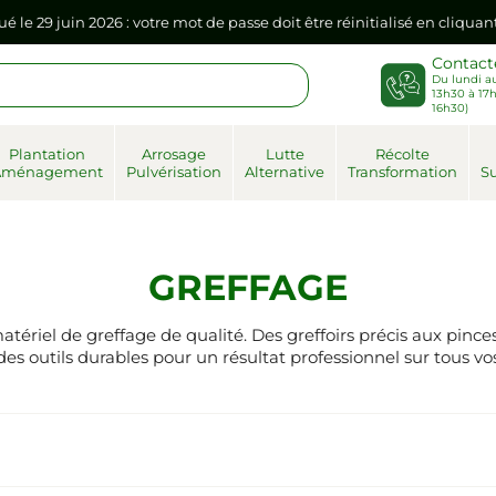
sse dans votre navigateur internet, il doit être réenregistré à la pr
Contact
Du lundi au
ué le 29 juin 2026 : votre mot de passe doit être réinitialisé en cliqua
13h30 à 17h
16h30)
sse dans votre navigateur internet, il doit être réenregistré à la pr
Plantation
Arrosage
Lutte
Récolte
Aménagement
Pulvérisation
Alternative
Transformation
Su
GREFFAGE
tériel de greffage de qualité. Des greffoirs précis aux pinces 
 des outils durables pour un résultat professionnel sur tous v