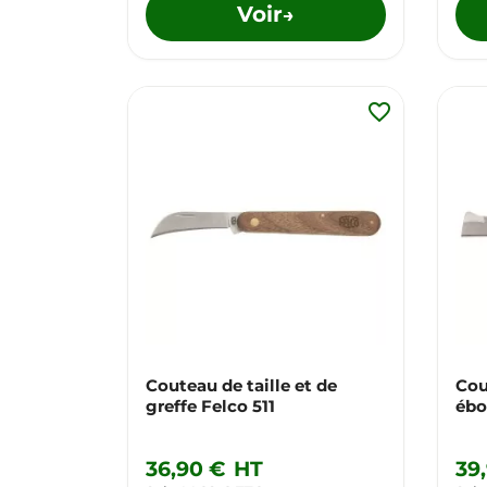
Voir
→
favorite_border
Couteau de taille et de
Cou
greffe Felco 511
ébo
36,90 €
HT
39