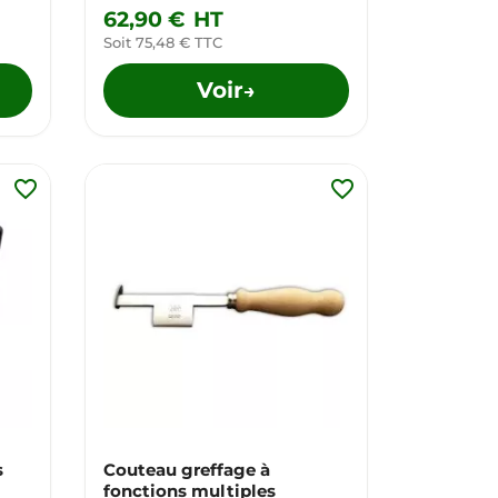
62,90 €
HT
Soit 75,48 € TTC
Voir
→
favorite_border
favorite_border
s
Couteau greffage à
fonctions multiples