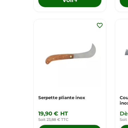
→
favorite_border
Serpette pliante inox
Cou
ino
19,90 €
HT
Dè
Soit 23,88 € TTC
Soit