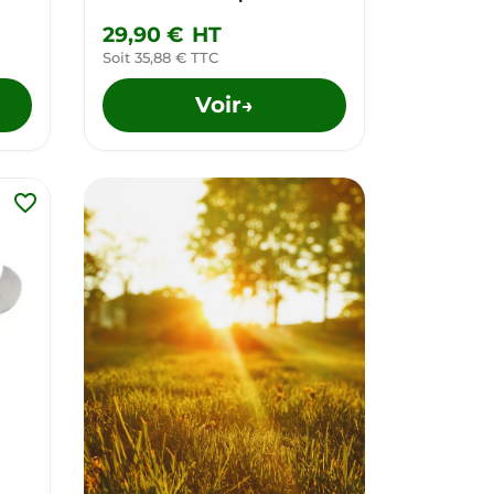
29,90 €
HT
Soit 35,88 € TTC
Voir
→
favorite_border