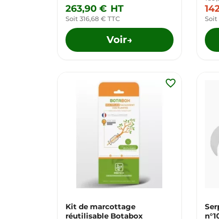
263,90 €
HT
14
Soit 316,68 € TTC
Soit
Voir
→
favorite_border
Kit de marcottage
Ser
réutilisable Botabox
n°1