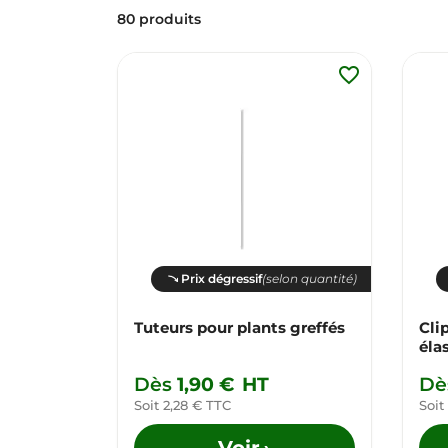
80 produits
favorite_border
Prix dégressif
(selon quantité)
Tuteurs pour plants greffés
Cli
éla
Dès
1,90 €
HT
Dè
Soit 2,28 € TTC
Soit
Voir