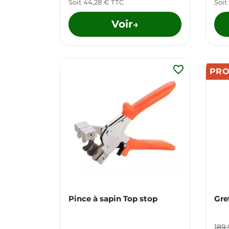
Soit 44,28 € TTC
Soit
Voir
→
favorite_border
PR
Pince à sapin Top stop
Gre
189