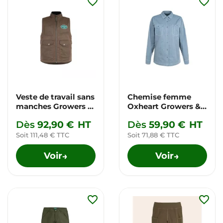
favorite_border
favorite_border
Veste de travail sans
Chemise femme
manches Growers &
Oxheart Growers &
Co.
Co.
Dès
92,90 €
HT
Dès
59,90 €
HT
Soit 111,48 € TTC
Soit 71,88 € TTC
Voir
Voir
→
→
favorite_border
favorite_border