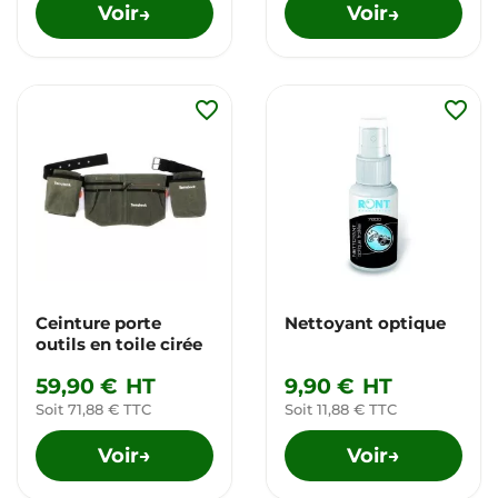
Voir
Voir
→
→
favorite_border
favorite_border
Ceinture porte
Nettoyant optique
outils en toile cirée
59,90 €
HT
9,90 €
HT
Soit 71,88 € TTC
Soit 11,88 € TTC
Voir
Voir
→
→