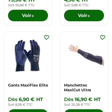
Soit 95,88 € TTC
Soit 5,88 € TTC
Voir
Voir
→
→
favorite_border
favorite_border
Gants MaxiFlex Elite
Manchettes
MaxiCut Ultra
Dès
6,90 €
HT
Dès
16,90 €
HT
Soit 8,28 € TTC
Soit 20,28 € TTC