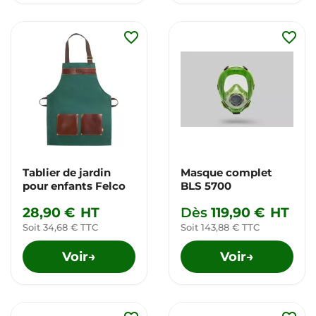
favorite_border
favorite_border
Tablier de jardin
Masque complet
pour enfants Felco
BLS 5700
28,90 €
HT
Dès
119,90 €
HT
Soit 34,68 € TTC
Soit 143,88 € TTC
Voir
Voir
→
→