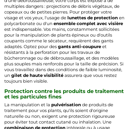
d'une débroussailleuse, votre corps est exposé à de
multiples dangers : projections de débris végétaux, de
copeaux ou de petites pierres. Pour protéger votre
visage et vos yeux, l'usage de
lunettes de protection
en
polycarbonate ou d'un
ensemble complet avec visière
est indispensable. Vos mains, constamment sollicitées
pour la manipulation de plants épineux ou d'outils
coupants comme le sécateur, requièrent des gants
adaptés. Optez pour des
gants anti-coupure
et
résistants à la perforation pour les travaux de
bûcheronnage ou de débroussaillage, et des modèles
plus souples mais renforcés pour la taille de précision. Si
vous travaillez dans des conditions de faible luminosité,
un
gilet de haute visibilité
assurera que vous restez
toujours bien visible.
Protection contre les produits de traitement
et les particules fines
La manipulation et la
pulvérisation
de produits de
traitement pour vos plants, qu'ils soient d'origine
naturelle ou non, exigent une protection rigoureuse
pour éviter tout contact cutané ou inhalation. Une
combinaison de protection
intégrale ou à usage