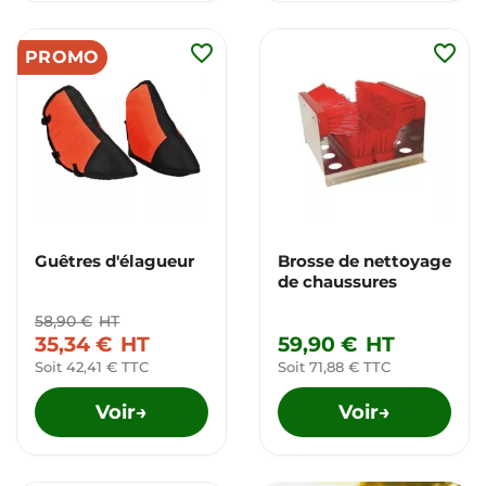
favorite_border
favorite_border
PROMO
Guêtres d'élagueur
Brosse de nettoyage
de chaussures
58,90 €
HT
35,34 €
HT
59,90 €
HT
Soit 42,41 € TTC
Soit 71,88 € TTC
Voir
Voir
→
→