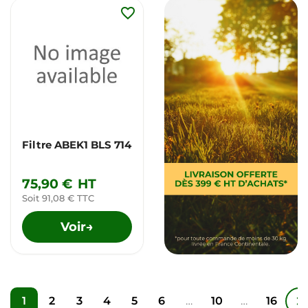
favorite_border
Filtre ABEK1 BLS 714
75,90 €
HT
Soit 91,08 € TTC
Voir
→
1
2
3
4
5
6
…
10
…
16