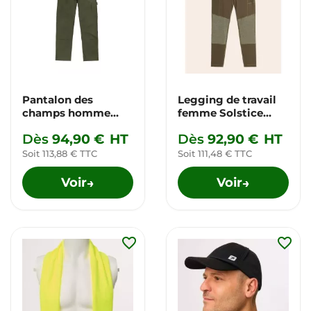
Pantalon des
Legging de travail
champs homme
femme Solstice
Norland Growers &
Growers & Co.
Dès
94,90 €
HT
Dès
92,90 €
HT
Co.
Soit 113,88 € TTC
Soit 111,48 € TTC
Voir
Voir
→
→
favorite_border
favorite_border