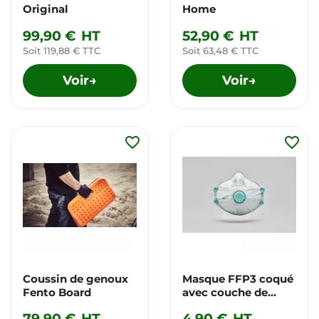
Original
Home
99,90 €
HT
52,90 €
HT
Soit 119,88 € TTC
Soit 63,48 € TTC
Voir
Voir
→
→
favorite_border
favorite_border
Coussin de genoux
Masque FFP3 coqué
Fento Board
avec couche de
protection
79,90 €
HT
4,90 €
HT