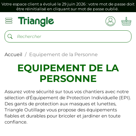
Votre espace client a évolué le 29 juin 2026 : votre mot de passe doit
être réinitialisé en cliquant sur mot de passe oublié.
Si vous aviez mémorisé votre précédent mot de passe dans votre
navigateur internet, il doit être réenregistré à la première connexion
vers votre nouvel espace client.
Votre espace client a évolué le 29 juin 2026 : votre mot de passe doit
être réinitialisé en cliquant sur mot de passe oublié.
Accueil
Equipement de la Personne
Si vous aviez mémorisé votre précédent mot de passe dans votre
navigateur internet, il doit être réenregistré à la première connexion
vers votre nouvel espace client.
EQUIPEMENT DE LA
PERSONNE
Assurez votre sécurité sur tous vos chantiers avec notre
sélection d'Équipement de Protection Individuelle (EPI).
Des gants de protection aux masques et lunettes,
Triangle Outillage vous propose des équipements
fiables et durables pour bricoler et jardiner en toute
confiance.