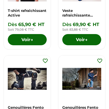
T-shirt rafraîchissant
Veste
Active
rafraîchissante
Active
Dès
65,90 €
HT
Dès
69,90 €
HT
Soit 79,08 € TTC
Soit 83,88 € TTC
Voir
Voir
→
→
favorite_border
favorite_border
Genouillères Fento
Genouillères Fento