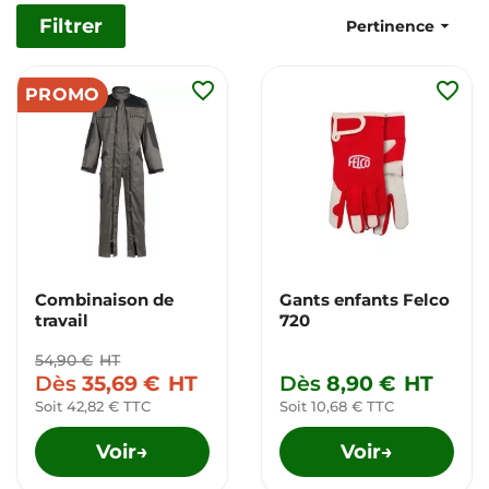
Filtrer

Pertinence
favorite_border
favorite_border
PROMO
Combinaison de
Gants enfants Felco
travail
720
54,90 €
HT
Dès
35,69 €
HT
Dès
8,90 €
HT
Soit 42,82 € TTC
Soit 10,68 € TTC
Voir
Voir
→
→