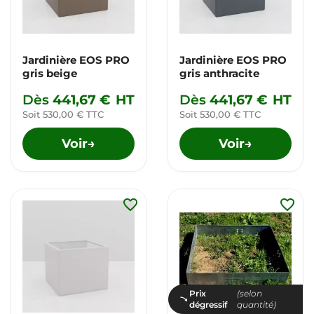
Jardinière EOS PRO
Jardinière EOS PRO
gris beige
gris anthracite
Dès
441,67 €
HT
Dès
441,67 €
HT
Soit 530,00 € TTC
Soit 530,00 € TTC
Voir
Voir
→
→
favorite_border
favorite_border
Prix
(selon
dégressif
quantité)