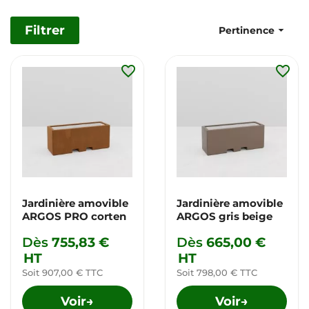
Filtrer

Pertinence
favorite_border
favorite_border
Jardinière amovible
Jardinière amovible
ARGOS PRO corten
ARGOS gris beige
Dès
755,83 €
Dès
665,00 €
HT
HT
Soit 907,00 € TTC
Soit 798,00 € TTC
Voir
Voir
→
→