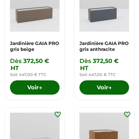
Jardinière GAIA PRO
Jardinière GAIA PRO
gris beige
gris anthracite
Dès
372,50 €
Dès
372,50 €
HT
HT
Soit 447,00 € TTC
Soit 447,00 € TTC
Voir
Voir
→
→
favorite_border
favorite_border