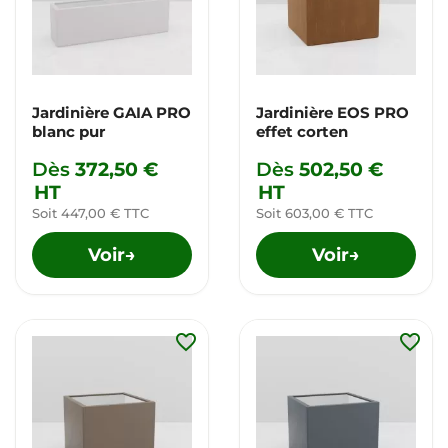
Jardinière GAIA PRO
Jardinière EOS PRO
blanc pur
effet corten
Dès
372,50 €
Dès
502,50 €
HT
HT
Soit 447,00 € TTC
Soit 603,00 € TTC
Voir
Voir
→
→
favorite_border
favorite_border