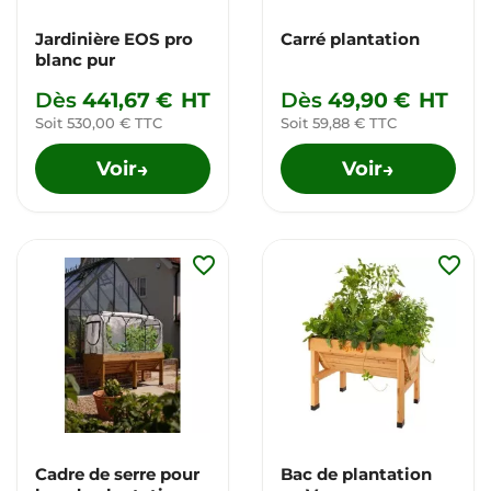
Jardinière EOS pro
Carré plantation
blanc pur
Dès
441,67 €
HT
Dès
49,90 €
HT
Soit 530,00 € TTC
Soit 59,88 € TTC
Voir
Voir
→
→
favorite_border
favorite_border
Cadre de serre pour
Bac de plantation