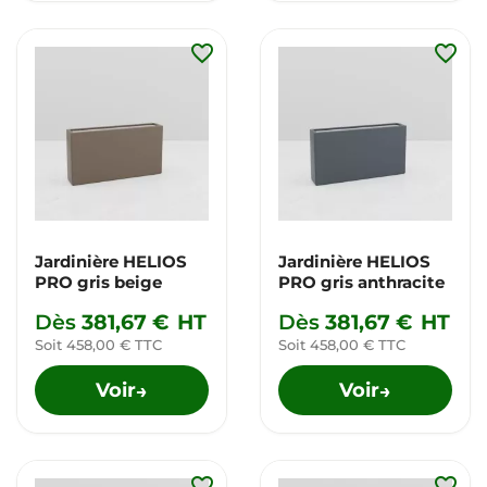
favorite_border
favorite_border
Jardinière HELIOS
Jardinière HELIOS
PRO gris beige
PRO gris anthracite
Dès
381,67 €
HT
Dès
381,67 €
HT
Soit 458,00 € TTC
Soit 458,00 € TTC
Voir
Voir
→
→
favorite_border
favorite_border