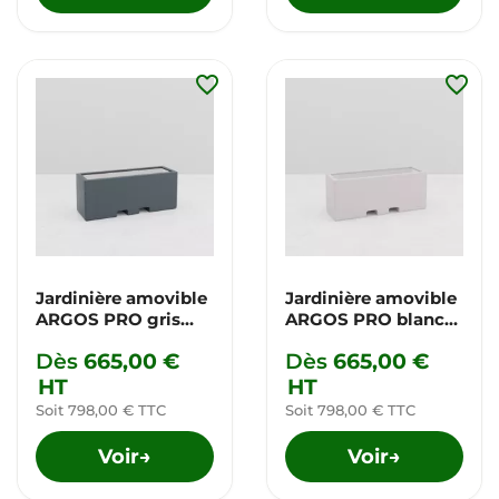
favorite_border
favorite_border
Jardinière amovible
Jardinière amovible
ARGOS PRO gris
ARGOS PRO blanc
anthracite
pur
Dès
665,00 €
Dès
665,00 €
HT
HT
Soit 798,00 € TTC
Soit 798,00 € TTC
Voir
Voir
→
→