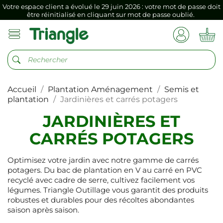
Votre espace client a évolué le 29 juin 2026 : votre mot de passe doit
être réinitialisé en cliquant sur mot de passe oublié.
Si vous aviez mémorisé votre précédent mot de passe dans votre
navigateur internet, il doit être réenregistré à la première connexion
vers votre nouvel espace client.
Votre espace client a évolué le 29 juin 2026 : votre mot de passe doit
être réinitialisé en cliquant sur mot de passe oublié.
Accueil
Plantation Aménagement
Semis et
Si vous aviez mémorisé votre précédent mot de passe dans votre
navigateur internet, il doit être réenregistré à la première connexion
plantation
Jardinières et carrés potagers
vers votre nouvel espace client.
JARDINIÈRES ET
CARRÉS POTAGERS
Optimisez votre jardin avec notre gamme de carrés
potagers. Du bac de plantation en V au carré en PVC
recyclé avec cadre de serre, cultivez facilement vos
légumes. Triangle Outillage vous garantit des produits
robustes et durables pour des récoltes abondantes
saison après saison.