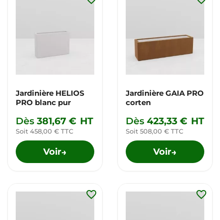
Jardinière HELIOS
Jardinière GAIA PRO
PRO blanc pur
corten
Dès
381,67 €
HT
Dès
423,33 €
HT
Soit 458,00 € TTC
Soit 508,00 € TTC
Voir
Voir
→
→
favorite_border
favorite_border