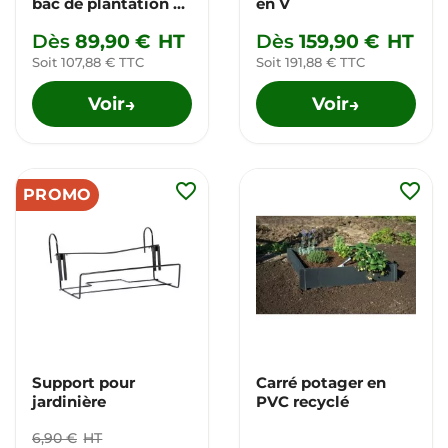
bac de plantation en
en V
V
Dès
89,90 €
HT
Dès
159,90 €
HT
Soit 107,88 € TTC
Soit 191,88 € TTC
Voir
Voir
→
→
favorite_border
favorite_border
PROMO
Support pour
Carré potager en
jardinière
PVC recyclé
6,90 €
HT