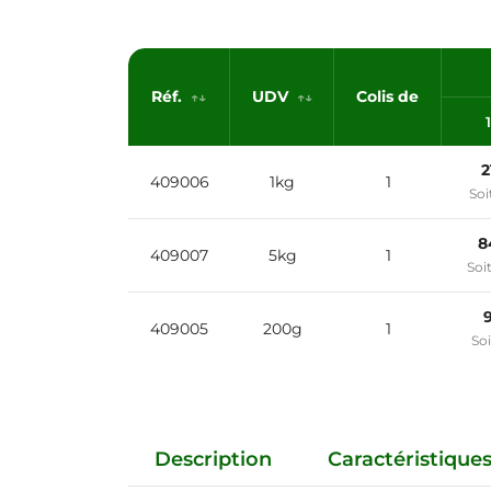
Réf.
UDV
Colis de
1
2
409006
1kg
1
Soi
8
409007
5kg
1
Soi
409005
200g
1
Soi
Description
Caractéristique