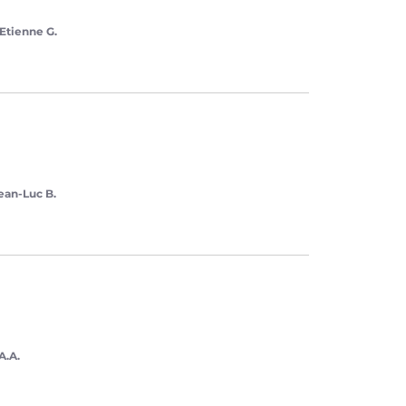
Etienne G.
ean-Luc B.
A.A.