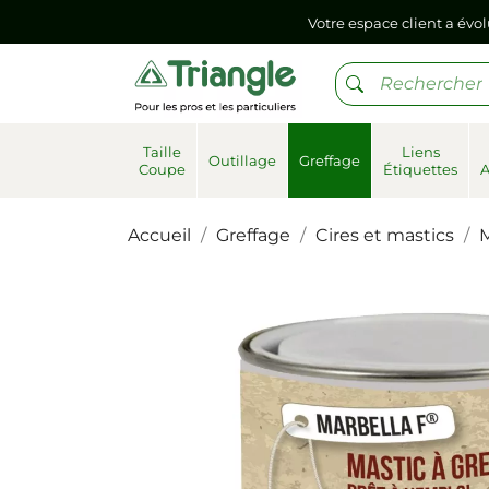
Si vous aviez mémorisé votre précédent mot de pa
Votre espace client a évol
Si vous aviez mémorisé votre précédent mot de pa
Taille
Liens
Outillage
Greffage
Coupe
Étiquettes
Accueil
Greffage
Cires et mastics
M