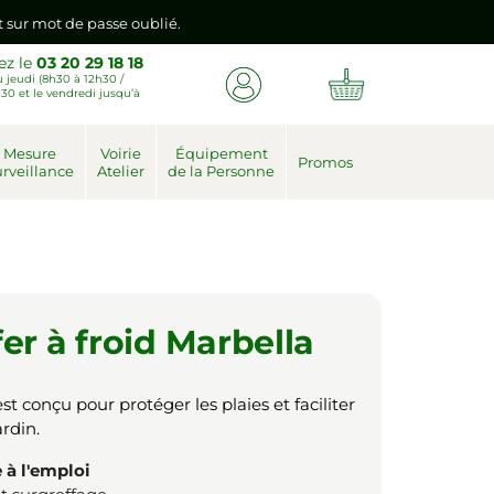
emière connexion vers votre nouvel espace client.
ez le
03 20 29 18 18
 jeudi (8h30 à 12h30 /
nt sur mot de passe oublié.
30 et le vendredi jusqu’à
emière connexion vers votre nouvel espace client.
Mesure
Voirie
Équipement
Promos
rveillance
Atelier
de la Personne
fer à froid Marbella
est conçu pour protéger les plaies et faciliter
rdin.
 à l'emploi