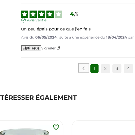
4
/
5
Avis vérifié
un peu épais pour ce que j'en fais
Avis du
06/05/2024
, suite à une expérience du
18/04/2024
par
Utile
(0)
Signaler
1
2
3
4
NTÉRESSER ÉGALEMENT
favorite_border