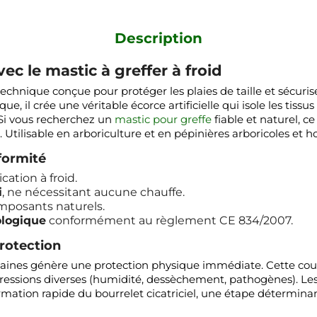
Description
ec le mastic à greffer à froid
technique conçue pour protéger les plaies de taille et sécuris
e, il crée une véritable écorce artificielle qui isole les tissus
. Si vous recherchez un
mastic pour greffe
fiable et naturel, c
tilisable en arboriculture et en pépinières arboricoles et ho
formité
cation à froid.
i
, ne nécessitant aucune chauffe.
omposants naturels.
ologique
conformément au règlement CE 834/2007.
protection
s saines génère une protection physique immédiate. Cette co
agressions diverses (humidité, dessèchement, pathogènes). Les
mation rapide du bourrelet cicatriciel, une étape déterminant