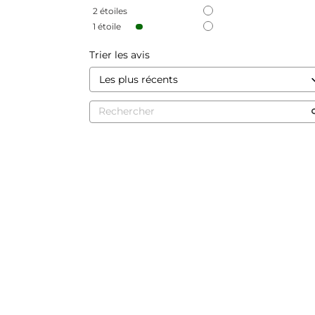
2
étoiles
1
étoile
Trier les avis