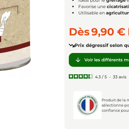
Idéal pour le
greffage
e
Favorise une
cicatrisat
Utilisable en
agricultu
Dès
9,90 €
Prix dégressif selon q

Voir les différents 
4.3
/
5
-
33
avis
Produit de la 
sélectionne po
confiance pour