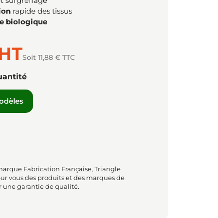
t surgreffage
ion
rapide des tissus
re biologique
HT
Soit 11,88 € TTC
uantité
modèles
marque Fabrication Française, Triangle
ur vous des produits et des marques de
 une garantie de qualité.