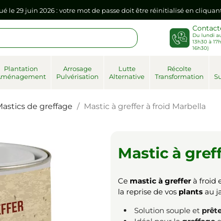
sse dans votre navigateur internet, il doit être réenregistré à la pr
Contact
Du lundi au
ué le 29 juin 2026 : votre mot de passe doit être réinitialisé en cliqua
13h30 à 17h
16h30)
sse dans votre navigateur internet, il doit être réenregistré à la pr
Plantation
Arrosage
Lutte
Récolte
Aménagement
Pulvérisation
Alternative
Transformation
Su
astics de greffage
Mastic à greffer à froid Marbella
Mastic à gref
Ce
mastic à greffer
à froid 
la reprise de vos
plants
au ja
Solution souple et
prête