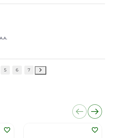
A.A.
5
6
7
favorite_border
favorite_border