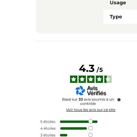
Usage
Type
4.3
/
5
Basé sur
33
avis soumis à un
contrôle
Voir tous les avis sur ce site
5
étoiles
4
étoiles
3
étoiles