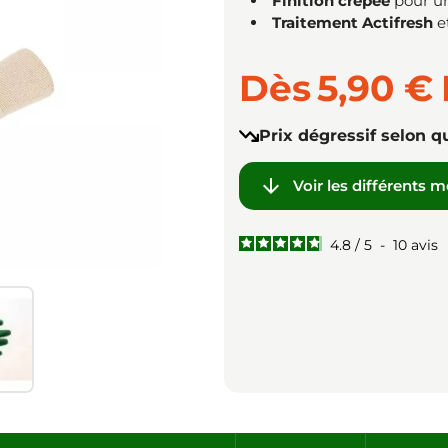
Finition crêpée
pour u
Traitement Actifresh
e
Dès
5,90 €
Prix dégressif selon q

Voir les différents 
4.8
/
5
-
10
avis