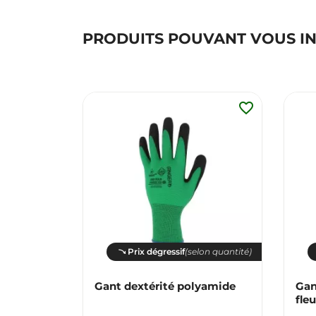
PRODUITS POUVANT VOUS I
favorite_border
Prix dégressif
(selon quantité)
Gant dextérité polyamide
Gan
fleu