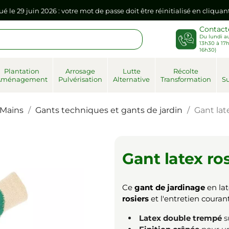
sse dans votre navigateur internet, il doit être réenregistré à la pr
Contact
Du lundi au
ué le 29 juin 2026 : votre mot de passe doit être réinitialisé en cliqua
13h30 à 17h
16h30)
Plantation
Arrosage
Lutte
Récolte
sse dans votre navigateur internet, il doit être réenregistré à la pr
Aménagement
Pulvérisation
Alternative
Transformation
Su
Mains
Gants techniques et gants de jardin
Gant lat
Gant latex ro
Ce
gant de jardinage
en lat
rosiers
et l'entretien courant
Latex double trempé
s