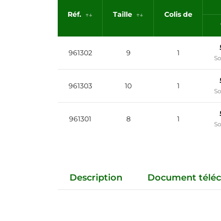
Réf.
Taille
Colis de
961302
9
1
So
961303
10
1
So
961301
8
1
So
Description
Document téléc