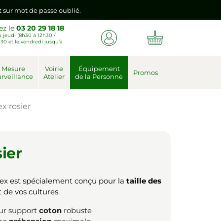
emière connexion vers votre nouvel espace client.
ez le
03 20 29 18 18
 jeudi (8h30 à 12h30 /
nt sur mot de passe oublié.
30 et le vendredi jusqu’à
Mesure
Voirie
Équipement
emière connexion vers votre nouvel espace client.
Promos
rveillance
Atelier
de la Personne
ex rosier
sier
ex est spécialement conçu pour la
taille des
 de vos cultures.
ur support
coton
robuste