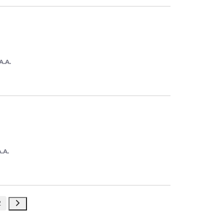
A.A.
.A.
2