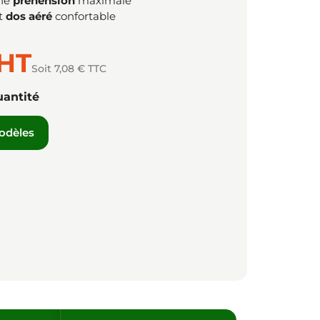
ne
préhension
maximale
t
dos aéré
confortable
HT
Soit 7,08 € TTC
uantité
modèles