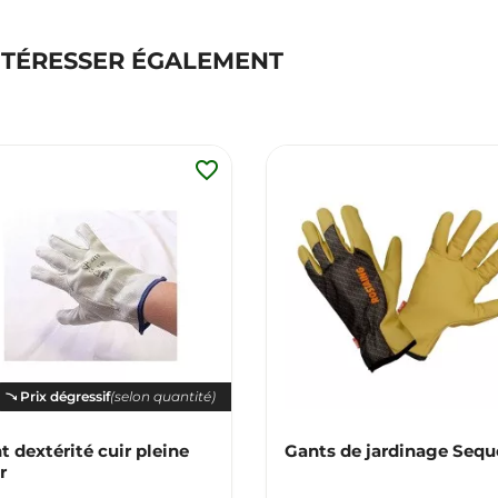
NTÉRESSER ÉGALEMENT
favorite_border
Prix dégressif
(selon quantité)
t dextérité cuir pleine
Gants de jardinage Sequ
r