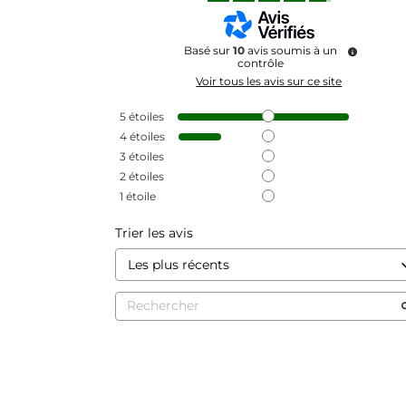
Basé sur
10
avis soumis à un
contrôle
Voir tous les avis sur ce site
5
étoiles
4
étoiles
3
étoiles
2
étoiles
1
étoile
Trier les avis