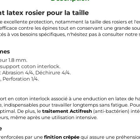
 latex rosier pour la taille
 excellente protection, notamment la taille des rosiers et l'
e efficace contre les épines tout en conservant une grande s
és à vos besoins spécifiques, n'hésitez pas à consulter notr
rmes
eur 1.8 mm.
support coton interlock.
Abrasion 4/4, Déchirure 4/4.
 Perforation 1/4.
ort en coton interlock associé à une enduction en latex de h
, indispensables pour travailler longtemps sans fatigue. Pour
ptimal. De plus, le
traitement Actifresh
(anti-bactérien) int
eurs, même après une utilisation intensive.
e
nt renforcées par une
finition crêpée
qui assure une préhensio