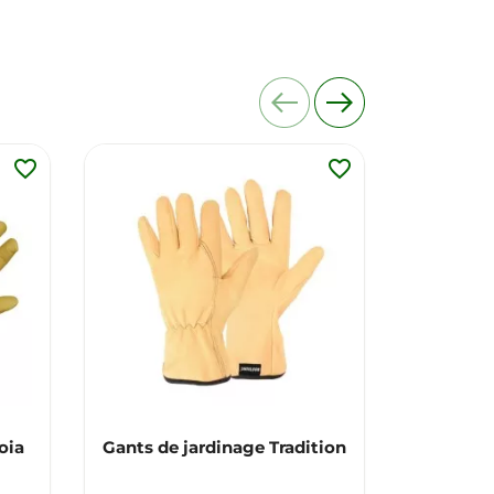
favorite_border
favorite_border
oia
Gants de jardinage Tradition
Fourche à