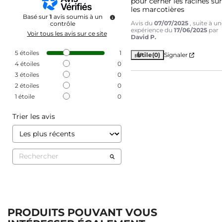
pour cerner les racines sur
les marcotières
Basé sur
1
avis soumis à un
Avis du
07/07/2025
, suite à u
contrôle
expérience du
17/06/2025
par
Voir tous les avis sur ce site
David P.
5
étoiles
1
Utile
(0)
Signaler
4
étoiles
0
3
étoiles
0
2
étoiles
0
1
étoile
0
Trier les avis
PRODUITS POUVANT VOUS