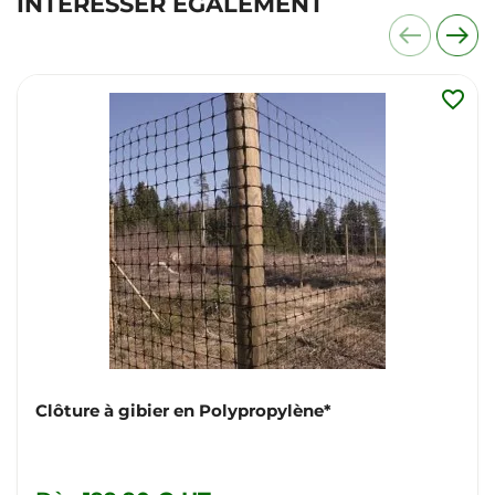
INTÉRESSER ÉGALEMENT
favorite_border
Clôture à gibier en Polypropylène*