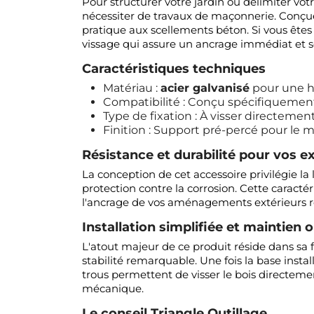
Pour structurer votre jardin ou délimiter votr
nécessiter de travaux de maçonnerie. Conçue
pratique aux scellements béton. Si vous êtes 
vissage qui assure un ancrage immédiat et s
Caractéristiques techniques
Matériau :
acier galvanisé
pour une h
Compatibilité : Conçu spécifiquement
Type de fixation : À visser directement
Finition : Support pré-percé pour le m
Résistance et durabilité pour vos e
La conception de cet accessoire privilégie la
protection contre la corrosion. Cette caracté
l'ancrage de vos aménagements extérieurs reste
Installation simplifiée et maintien 
L'atout majeur de ce produit réside dans sa f
stabilité remarquable. Une fois la base install
trous permettent de visser le bois directeme
mécanique.
Le conseil Triangle Outillage