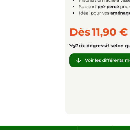
Installation facile à vi
Support
pré-percé
pour
Idéal pour vos
aménage
Dès
11,90 €
Prix dégressif selon q

Voir les différents 