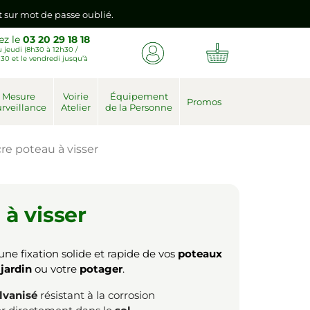
nt sur mot de passe oublié.
ez le
03 20 29 18 18
 jeudi (8h30 à 12h30 /
emière connexion vers votre nouvel espace client.
30 et le vendredi jusqu’à
nt sur mot de passe oublié.
Mesure
Voirie
Équipement
Promos
rveillance
Atelier
de la Personne
emière connexion vers votre nouvel espace client.
re poteau à visser
à visser
ne fixation solide et rapide de vos
poteaux
e
jardin
ou votre
potager
.
lvanisé
résistant à la corrosion