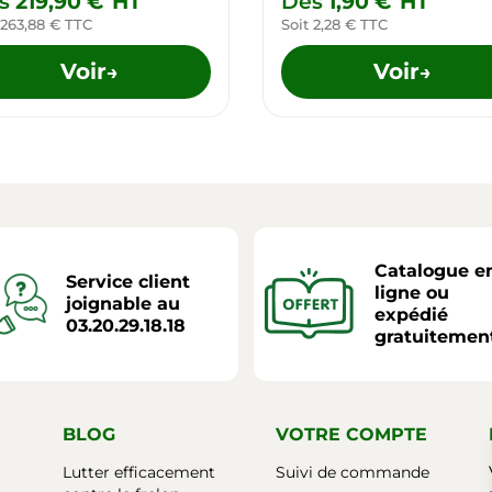
s
219,90 €
HT
Dès
1,90 €
HT
 263,88 € TTC
Soit 2,28 € TTC
Voir
Voir
→
→
Catalogue e
Service client
ligne ou
joignable au
expédié
03.20.29.18.18
gratuitemen
BLOG
VOTRE COMPTE
Lutter efficacement
Suivi de commande