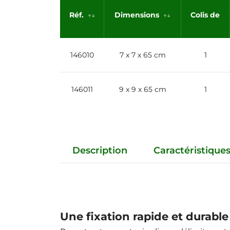
Réf.
Dimensions
Colis de
146010
7 x 7 x 65 cm
1
146011
9 x 9 x 65 cm
1
Description
Caractéristique
Une fixation rapide et durable