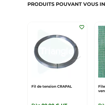
PRODUITS POUVANT VOUS I
favorite_border
Fil de tension CRAPAL
Fil
ven