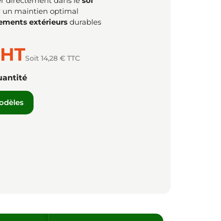
sser directement dans le
sol
 un maintien optimal
ments extérieurs
durables
HT
Soit 14,28 € TTC
uantité
modèles