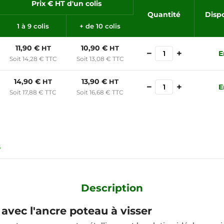
Prix € HT d'un colis
Quantité
Dispo
1 à 9 colis
+ de 10 colis
11,90 €
10,90 €
HT
HT
−
+
E
Soit 14,28 € TTC
Soit 13,08 € TTC
14,90 €
13,90 €
HT
HT
−
+
E
Soit 17,88 € TTC
Soit 16,68 € TTC
s
Description
 avec l'ancre poteau à visser