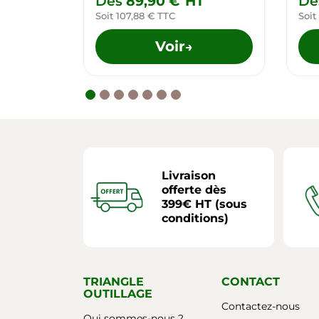
Dès
89,90 €
HT
Dè
Soit 107,88 € TTC
Soit
Voir
→
Livraison
offerte dès
399€ HT (sous
conditions)
TRIANGLE
CONTACT
OUTILLAGE
Contactez-nous
Qui sommes-nous ?