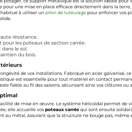
e potager, ce support métallique est la solution idéale pour i
 pour une mise en place efficace directement dans la terre,
habitué à utiliser un
pilon de tuteurage
pour enfoncer vos pi
olide.
aute résistance.
 pour les poteaux de section carrée.
 dans le sol.
aintien du bois.
xtérieurs
 longévité de vos installations. Fabriqué en acier galvanisé, c
ristique est essentielle pour tout matériel en contact permane
 fiable au fil des saisons, sécurisant ainsi vos clôtures ou a
optimal
acilité de mise en œuvre. Le système hélicoïdal permet de vis
ée, elle accueille vos
poteaux carrés
qui sont ensuite solida
nt au métal, assurant que la structure ne bouge pas, même en 