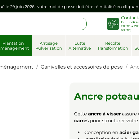
ué le 29 juin 2026 : votre mot de passe doit être réinitialisé en cliqua
Contact
Du lundi au
sse dans votre navigateur internet, il doit être réenregistré à la pr
13h30 à 17h
16h30)
ué le 29 juin 2026 : votre mot de passe doit être réinitialisé en cliqua
Plantation
Arrosage
Lutte
Récolte
Aménagement
Pulvérisation
Alternative
Transformation
Su
sse dans votre navigateur internet, il doit être réenregistré à la pr
ménagement
Ganivelles et accessoires de pose
Anc
Ancre poteau 
Cette
ancre à visser
assure u
carrés
pour structurer votr
Conception en
acier ga