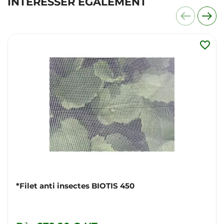
INTÉRESSER ÉGALEMENT
favorite_border
*Filet anti insectes BIOTIS 450