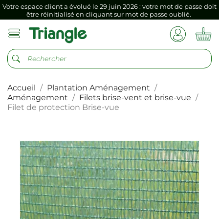
Votre espace client a évolué le 29 juin 2026 : votre mot de passe doit
être réinitialisé en cliquant sur mot de passe oublié.
Si vous aviez mémorisé votre précédent mot de passe dans votre
navigateur internet, il doit être réenregistré à la première connexion
vers votre nouvel espace client.
Votre espace client a évolué le 29 juin 2026 : votre mot de passe doit
être réinitialisé en cliquant sur mot de passe oublié.
Si vous aviez mémorisé votre précédent mot de passe dans votre
Accueil
Plantation Aménagement
navigateur internet, il doit être réenregistré à la première connexion
Aménagement
Filets brise-vent et brise-vue
vers votre nouvel espace client.
Filet de protection Brise-vue