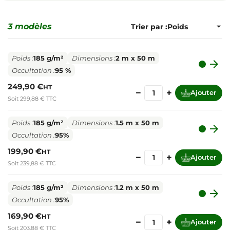
3 modèles
Trier par :
Poids :
185 g/m²
Dimensions :
2 m x 50 m

Occultation :
95 %
249,90 €
HT
−
+
Ajouter
Soit 299,88 € TTC
Poids :
185 g/m²
Dimensions :
1.5 m x 50 m

Occultation :
95%
199,90 €
HT
−
+
Ajouter
Soit 239,88 € TTC
Poids :
185 g/m²
Dimensions :
1.2 m x 50 m

Occultation :
95%
169,90 €
HT
−
+
Ajouter
Soit 203,88 € TTC