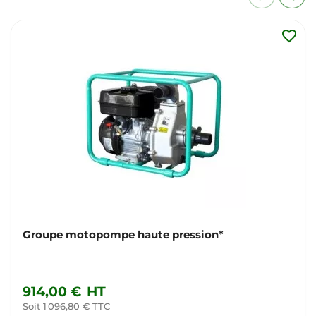
favorite_border
Groupe motopompe haute pression*
914,00 €
HT
Soit 1 096,80 € TTC