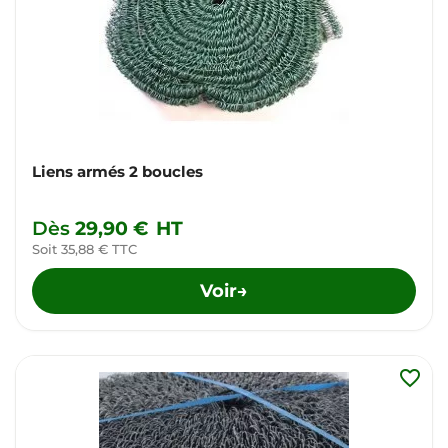
Liens armés 2 boucles
Dès
29,90 €
HT
Soit 35,88 € TTC
Voir
→
favorite_border