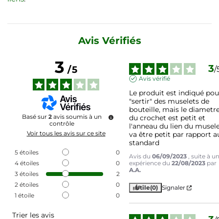
Avis Vérifiés
3
3
/
5
/
Avis vérifié
Le produit est indiqué pour
"sertir" des muselets de 
bouteille, mais le diametre
Basé sur
2
avis soumis à un
du crochet est petit et 
contrôle
l'anneau du lien du musele
Voir tous les avis sur ce site
va être petit par rapport au
standard
5
étoiles
0
Avis du
06/09/2023
, suite à u
4
étoiles
0
expérience du
22/08/2023
par
A.A.
3
étoiles
2
2
étoiles
0
Utile
(0)
Signaler
1
étoile
0
Trier les avis