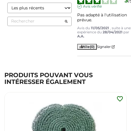
3
/
Avis vérifié
Pas adapté à l'utilisation 
prévue.
Avis du
11/05/2021
, suite à une
expérience du
28/04/2021
par
A.A.
Utile
(0)
Signaler
PRODUITS POUVANT VOUS
INTÉRESSER ÉGALEMENT
favorite_border