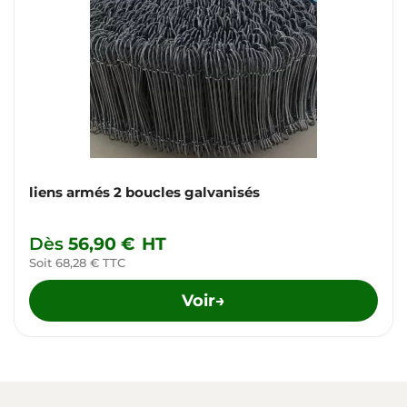
liens armés 2 boucles galvanisés
Dès
56,90 €
HT
Soit 68,28 € TTC
Voir
→