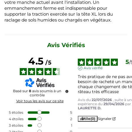
votre manche actuel avant l'installation. Un
emmanchement ferme est indispensable pour
supporter la traction exercée sur la tête XL lors du
raclage de sols humides ou chargés en végétaux.
Avis Vérifiés
4.5
5
/
5
/
Avis vérifié
Très pratique de ne pas avo
besoin de racheté un manc
chaque changement de têt
Basé sur
8
avis soumis à un
râteau très efficasse
contrôle
Avis du
22/07/2026
, suite à u
Voir tous les avis sur ce site
expérience du
29/04/2026
par
LAURETTE D.
5
étoiles
5
Utile
(0)
Signaler
4
étoiles
2
3
étoiles
1
2
étoiles
0