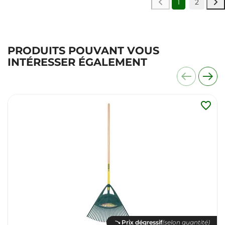
1
2
PRODUITS POUVANT VOUS
INTÉRESSER ÉGALEMENT
favorite_border
Prix dégressif
(selon quantité)