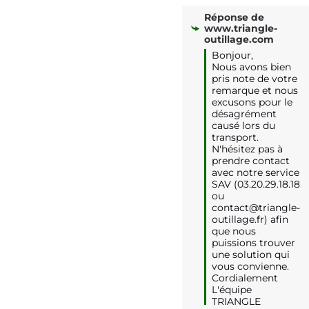
Réponse de
www.triangle-
outillage.com
Bonjour,

Nous avons bien 
pris note de votre 
remarque et nous 
excusons pour le 
désagrément 
causé lors du 
transport.

N'hésitez pas à 
prendre contact 
avec notre service 
SAV (03.20.29.18.18 
ou 
contact@triangle-
outillage.fr) afin 
que nous 
puissions trouver 
une solution qui 
vous convienne.

Cordialement

L'équipe 
TRIANGLE