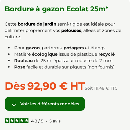
Bordure à gazon Ecolat 25m*
Cette
bordure de jardin
semi-rigide est idéale pour
délimiter proprement vos
pelouses
, allées et zones de
culture.
Pour
gazon
, parterres,
potagers
et étangs
Matière
écologique
issue de plastique
recyclé
Rouleau
de 25 m, épaisseur robuste de 7 mm
Pose
facile et durable sur piquets (non fournis)
Dès
92,90 €
HT
Soit 111,48 € TTC

Voir les différents modèles
4.8
/
5
-
5
avis