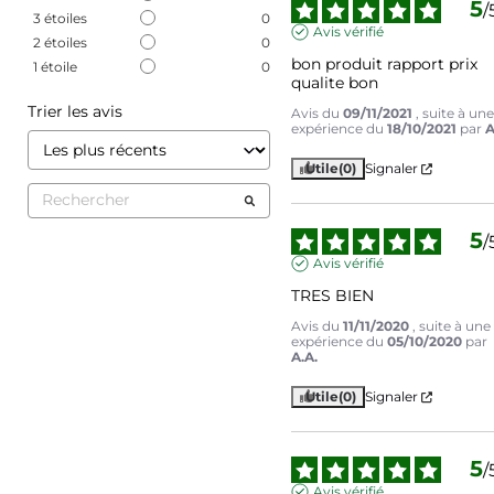
5
/
3
étoiles
0
Avis vérifié
2
étoiles
0
bon produit rapport prix 
1
étoile
0
qualite bon
Trier les avis
Avis du
09/11/2021
, suite à un
expérience du
18/10/2021
par
A
Utile
(0)
Signaler
5
/
Avis vérifié
TRES BIEN
Avis du
11/11/2020
, suite à une
expérience du
05/10/2020
par
A.A.
Utile
(0)
Signaler
5
/
Avis vérifié