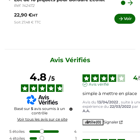

Réf. 142472
22,90 €
HT

Voir
Soit 27,48 € TTC
Avis Vérifiés
4.8
4
/
5
/
Avis vérifié
simple à mettre en place
Avis du
13/04/2022
, suite à un
expérience du
22/03/2022
par
Basé sur
5
avis soumis à un
A.A.
contrôle
Voir tous les avis sur ce site
Utile
(0)
Signaler
5
étoiles
4
4
étoiles
1