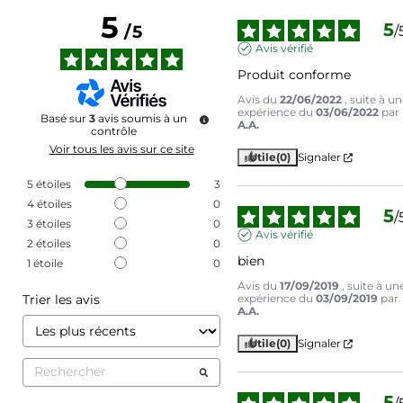
5
5
/
5
/
Avis vérifié
Produit conforme
Avis du
22/06/2022
, suite à u
expérience du
03/06/2022
par
Basé sur
3
avis soumis à un
A.A.
contrôle
Voir tous les avis sur ce site
Utile
(0)
Signaler
5
étoiles
3
4
étoiles
0
5
/
3
étoiles
0
Avis vérifié
2
étoiles
0
bien
1
étoile
0
Avis du
17/09/2019
, suite à un
Trier les avis
expérience du
03/09/2019
par
A.A.
Utile
(0)
Signaler
5