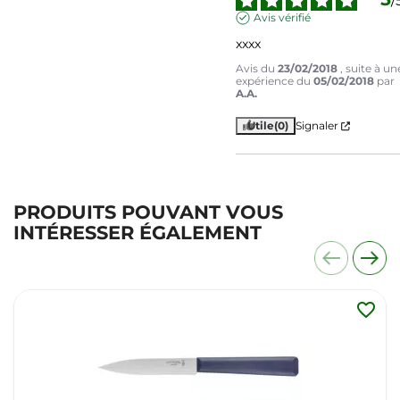
/
Avis vérifié
xxxx
Avis du
23/02/2018
, suite à un
expérience du
05/02/2018
par
A.A.
Utile
(0)
Signaler
PRODUITS POUVANT VOUS
INTÉRESSER ÉGALEMENT
favorite_border