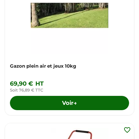
Gazon plein air et jeux 10kg
69,90 €
HT
Soit 76,89 € TTC
Voir
→
favorite_border