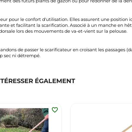
nt des futurs plants de gazon ou pour redonner de la densit
 pour le confort d'utilisation. Elles assurent une position idé
nte et facilitant la scarification. Associé à un manche en hê
 dorsale lors des mouvements de va-et-vient sur la pelouse.
dons de passer le scarificateur en croisant les passages (d
op sec ni détrempé.
NTÉRESSER ÉGALEMENT
favorite_border