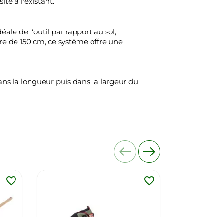
é à l'existant.
ale de l'outil par rapport au sol,
tre de 150 cm, ce système offre une
ans la longueur puis dans la largeur du
favorite_border
favorite_border