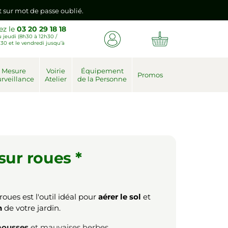
nt sur mot de passe oublié.
ez le
03 20 29 18 18
 jeudi (8h30 à 12h30 /
emière connexion vers votre nouvel espace client.
30 et le vendredi jusqu’à
nt sur mot de passe oublié.
Mesure
Voirie
Équipement
Promos
rveillance
Atelier
de la Personne
emière connexion vers votre nouvel espace client.
sur roues *
oues est l'outil idéal pour
aérer le sol
et
n
de votre jardin.
ousses
et mauvaises herbes