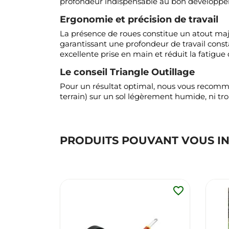
profondeur indispensable au bon développeme
Ergonomie et précision de travail
La présence de roues constitue un atout majeur
garantissant une profondeur de travail consta
excellente prise en main et réduit la fatigue
Le conseil Triangle Outillage
Pour un résultat optimal, nous vous recomman
terrain) sur un sol légèrement humide, ni tr
PRODUITS POUVANT VOUS I
favorite_border