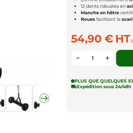
12 dents robustes en
ac
Manche en hêtre
certif
Roues
facilitant la
scari
54,90 €
HT
S
Quantité
−
+
PLUS QUE QUELQUES E

Expédition sous 24/48h