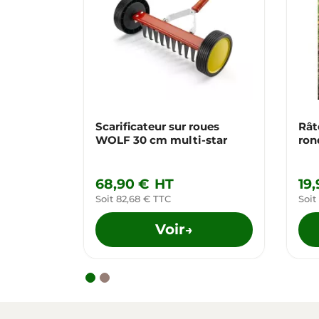
Scarificateur sur roues
Rât
WOLF 30 cm multi-star
ron
68,90 €
HT
19
Soit 82,68 € TTC
Soit
Voir
→