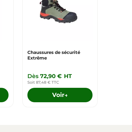
Chaussures de sécurité
Râteau s
Extrême
Dès
72,90 €
HT
30,90 
Soit 87,48 € TTC
Soit 37,08
Voir
→