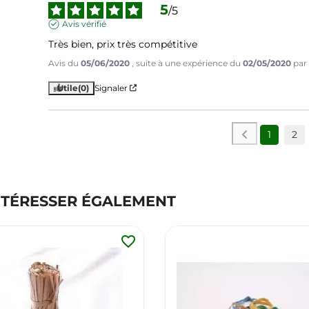
5
/
5
Avis vérifié
Très bien, prix très compétitive
Avis du
05/06/2020
, suite à une expérience du
02/05/2020
par
Utile
(0)
Signaler
1
2
NTÉRESSER ÉGALEMENT
favorite_border