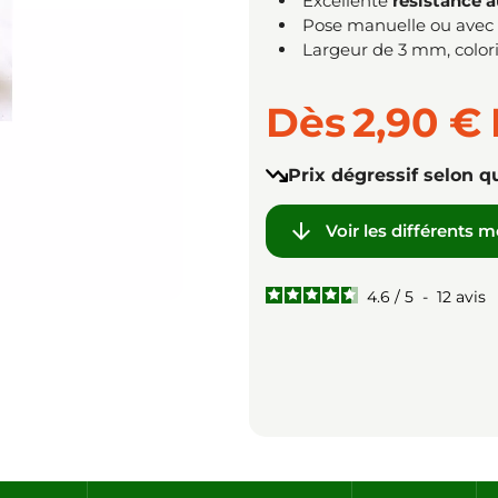
Excellente
résistance 
Pose manuelle ou avec
Largeur de 3 mm, color
Dès
2,90 €
Prix dégressif selon q

Voir les différents 
4.6
/
5
-
12
avis