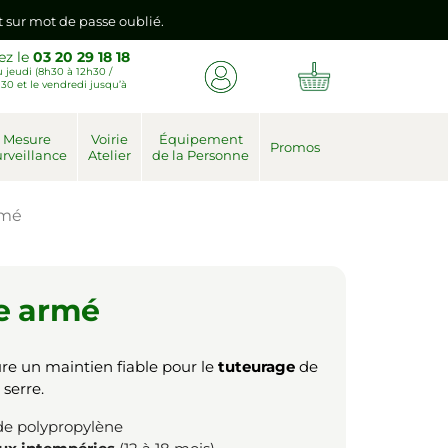
emière connexion vers votre nouvel espace client.
ez le
03 20 29 18 18
 jeudi (8h30 à 12h30 /
nt sur mot de passe oublié.
30 et le vendredi jusqu’à
emière connexion vers votre nouvel espace client.
Mesure
Voirie
Équipement
Promos
rveillance
Atelier
de la Personne
rmé
ue armé
re un maintien fiable pour le
tuteurage
de
serre.
e polypropylène