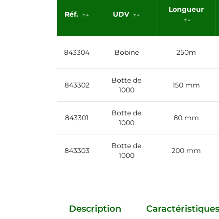
Longueur
Réf.
UDV
843304
Bobine
250m
Botte de
843302
150 mm
1000
Botte de
843301
80 mm
1000
Botte de
843303
200 mm
1000
Description
Caractéristique