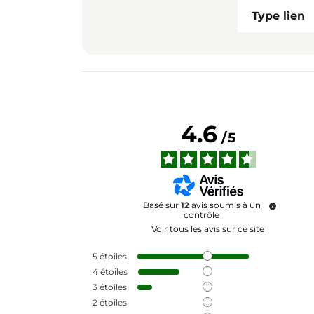
Type lien
4.6
/
5
Basé sur
12
avis soumis à un
contrôle
Voir tous les avis sur ce site
5
étoiles
4
étoiles
3
étoiles
2
étoiles