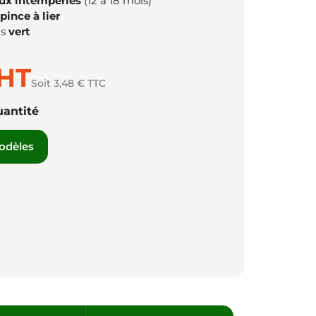
aux intempéries
(12 à 18 mois)
pince à lier
is
vert
HT
Soit 3,48 € TTC
uantité
modèles