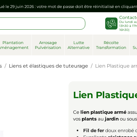
sse dans votre navigateur internet, il doit être réenregistré à la pr
Contact
Du lundi au
ué le 29 juin 2026 : votre mot de passe doit être réinitialisé en cliqua
13h30 à 17h
16h30)
sse dans votre navigateur internet, il doit être réenregistré à la pr
Plantation
Arrosage
Lutte
Récolte
Aménagement
Pulvérisation
Alternative
Transformation
Su
s
Liens et élastiques de tuteurage
Lien Plastique a
Lien Plastiq
Ce
lien plastique armé
assu
vos
plants
au
jardin
ou sous 
Fil de fer
doux enrobé d