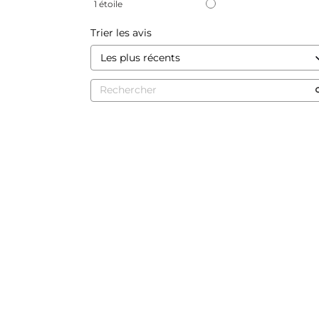
1
étoile
Trier les avis