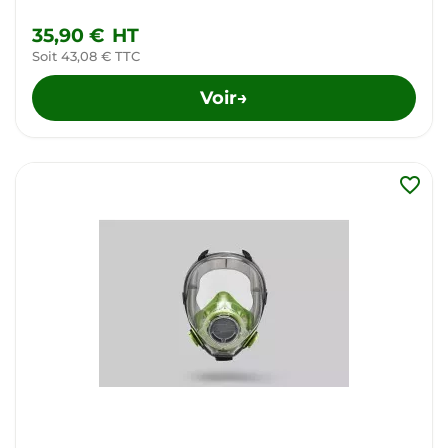
35,90 €
HT
Soit 43,08 € TTC
Voir
→
favorite_border