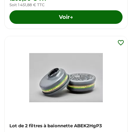
Soit 1 451,88 € TTC
Voir
→
favorite_border
Lot de 2 filtres à baïonnette ABEK2HgP3