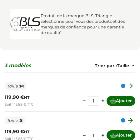
Produit de la marque BLS, Triangle
sélectionne pour vous des produits et des
marques de confiance pour une garantie
de qualité.
3 modèles
Trier par :

Taille :
M
119,90 €
HT
−
+
Ajouter
Soit 143,88 € TTC

Taille :
S
119,90 €
HT
−
+
Ajouter
Soit 143,88 € TTC