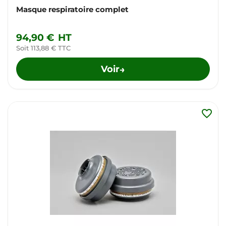
Masque respiratoire complet
94,90 €
HT
Soit 113,88 € TTC
Voir
→
favorite_border