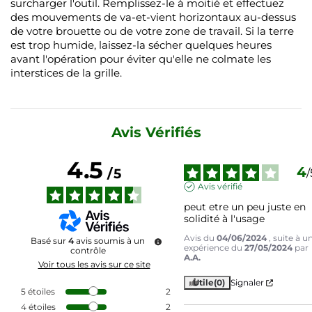
surcharger l'outil. Remplissez-le à moitié et effectuez
des mouvements de va-et-vient horizontaux au-dessus
de votre brouette ou de votre zone de travail. Si la terre
est trop humide, laissez-la sécher quelques heures
avant l'opération pour éviter qu'elle ne colmate les
interstices de la grille.
Avis Vérifiés
4.5
4
/
5
/
Avis vérifié
peut etre un peu juste en 
solidité à l'usage
Avis du
04/06/2024
, suite à u
Basé sur
4
avis soumis à un
expérience du
27/05/2024
par
contrôle
A.A.
Voir tous les avis sur ce site
Utile
(0)
Signaler
5
étoiles
2
4
étoiles
2