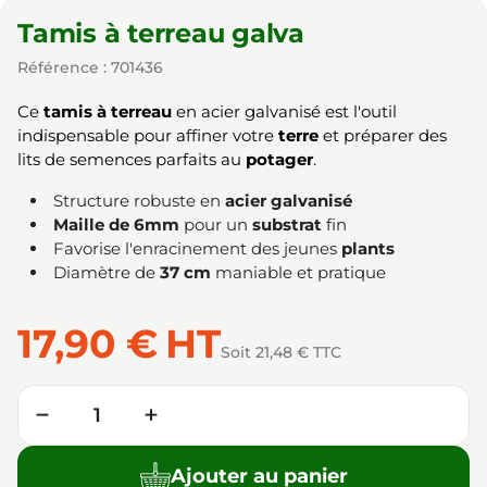
Tamis à terreau galva
Référence : 701436
Ce
tamis à terreau
en acier galvanisé est l'outil
indispensable pour affiner votre
terre
et préparer des
lits de semences parfaits au
potager
.
Structure robuste en
acier galvanisé
Maille de 6mm
pour un
substrat
fin
Favorise l'enracinement des jeunes
plants
Diamètre de
37 cm
maniable et pratique
17,90 €
HT
Soit 21,48 € TTC
Quantité
−
+
Ajouter au panier