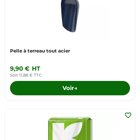
Pelle à terreau tout acier
9,90 €
HT
Soit 11,88 € TTC
Voir
→
favorite_border