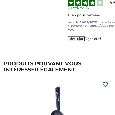
4
/
Avis vérifié
Bien pour tamiser
Avis du
21/05/2020
, suite à un
expérience du
28/04/2020
par
A.A.
Utile
(0)
Signaler
PRODUITS POUVANT VOUS
INTÉRESSER ÉGALEMENT
favorite_border