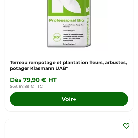
Terreau rempotage et plantation fleurs, arbustes,
potager Klasmann UAB*
Dès
79,90 €
HT
Soit 87,89 € TTC
Voir
→
favorite_border