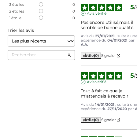
3
étoiles
0
5
/
2
étoiles
0
Avis vérifié
1
étoile
0
Pas encore utilisé,mais il 
semble de bonne qualité.
Trier les avis
Avis du
27/01/2021
, suite à un
expérience du
04/01/2021
par
A.A.
Utile
(0)
Signaler
5
/
Avis vérifié
Tout à fait ce que je 
m'attendais à recevoir
Avis du
14/01/2021
, suite à un
expérience du
27/11/2020
par
A
Utile
(0)
Signaler