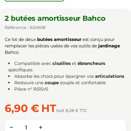
2 butées amortisseur Bahco
Référence : 634908
Ce lot de deux
butées amortisseur
est conçu pour
remplacer les pièces usées de vos outils de
jardinage
Bahco.
Compatible avec
cisailles
et
ébrancheurs
spécifiques
Absorbe les chocs pour épargner vos
articulations
Restaure une
coupe
souple et confortable
Pièce n° R515VS
6,90 €
HT
Soit 8,28 € TTC
Quantité
−
+