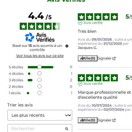
4.4
5
/
5
/
Avis vérifié
Très bien
Avis du
09/01/2026
, suite à u
expérience du
21/12/2025
par
Basé sur
15
avis soumis à un
Jacques G.
contrôle
Voir tous les avis sur ce site
Utile
(0)
Signaler
5
étoiles
11
4
étoiles
1
5
/
3
étoiles
2
Avis vérifié
2
étoiles
0
Marque professionnelle et 
1
étoile
1
d'excellente qualité
Trier les avis
Avis du
10/07/2024
, suite à un
expérience du
03/07/2024
par
Utile
(0)
Signaler