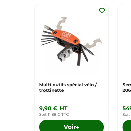
favorite_border
Multi outils spécial vélo /
Ser
trottinette
206
9,90 €
HT
54
Soit 11,88 € TTC
Soit
Voir
→