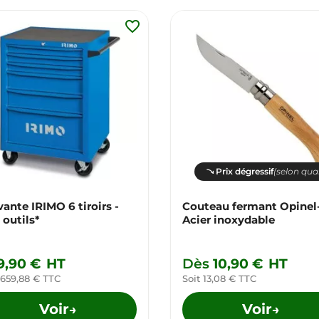
favorite_border
Prix dégressif
(selon qua
vante IRIMO 6 tiroirs -
Couteau fermant Opinel
 outils*
Acier inoxydable
9,90 €
HT
Dès
10,90 €
HT
 659,88 € TTC
Soit 13,08 € TTC
Voir
Voir
→
→