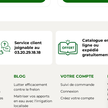
Catalogue e
Service client
ligne ou
joignable au
expédié
03.20.29.18.18
gratuitemen
BLOG
VOTRE COMPTE
Lutter efficacement
Suivi de commande
contre le frelon
m
Connexion
Maitriser vos apports
es
Créez votre compte
en eau avec l'irrigation
localisée