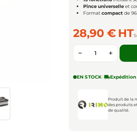
Pince universelle
et co
Format
compact
de 96
28,90 €
HT
S
Quantité
−
+
EN STOCK
|

Expédition
Produit de la 
des produits e
de qualité.