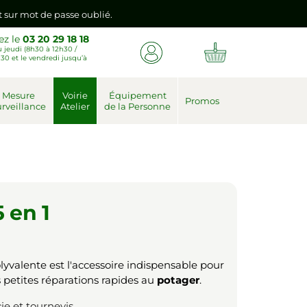
nt sur mot de passe oublié.
ez le
03 20 29 18 18
 jeudi (8h30 à 12h30 /
emière connexion vers votre nouvel espace client.
30 et le vendredi jusqu’à
nt sur mot de passe oublié.
Mesure
Voirie
Équipement
Promos
rveillance
Atelier
de la Personne
emière connexion vers votre nouvel espace client.
5 en 1
lyvalente est l'accessoire indispensable pour
s petites réparations rapides au
potager
.
ie et tournevis