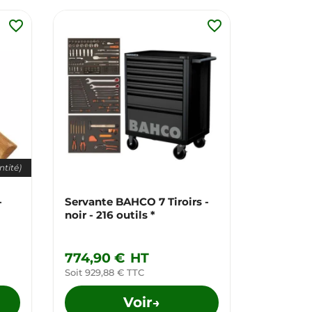
favorite_border
favorite_border
ntité)
-
Servante BAHCO 7 Tiroirs -
Jeu de 6
noir - 216 outils *
BAHCO
774,90 €
HT
29,90 
Soit 929,88 € TTC
Soit 35,88
Voir
→