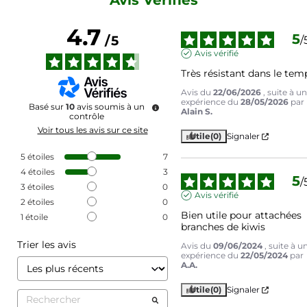
Avis Vérifiés
4.7
5
/
5
/
Avis vérifié
Très résistant dans le tem
Avis du
22/06/2026
, suite à u
expérience du
28/05/2026
par
Basé sur
10
avis soumis à un
Alain S.
contrôle
Voir tous les avis sur ce site
Utile
(0)
Signaler
5
étoiles
7
4
étoiles
3
5
/
3
étoiles
0
Avis vérifié
2
étoiles
0
Bien utile pour attachées 
1
étoile
0
branches de kiwis
Trier les avis
Avis du
09/06/2024
, suite à u
expérience du
22/05/2024
par
A.A.
Utile
(0)
Signaler