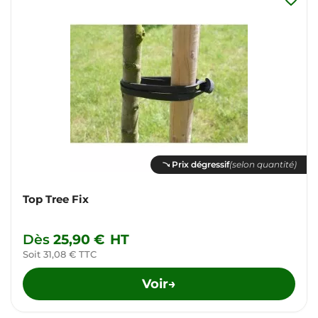
Prix dégressif
(selon quantité)
Top Tree Fix
Dès
25,90 €
HT
Soit 31,08 € TTC
Voir
→