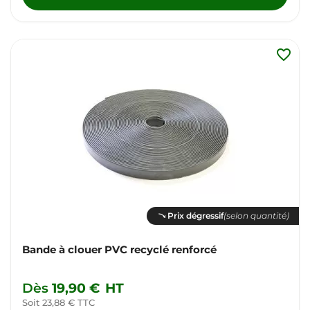
favorite_border
Prix dégressif
(selon quantité)
Bande à clouer PVC recyclé renforcé
Dès
19,90 €
HT
Soit 23,88 € TTC