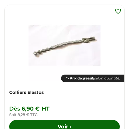
favorite_border
Prix dégressif
(selon quantité)
Colliers Elastos
Dès
6,90 €
HT
Soit 8,28 € TTC
Voir
→