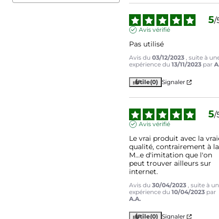
5
/
Avis vérifié
Pas utilisé
Avis du
03/12/2023
, suite à un
expérience du
13/11/2023
par
A
Utile
(0)
Signaler
5
/
Avis vérifié
Le vrai produit avec la vraie
qualité, contrairement à la
M...e d'imitation que l'on 
peut trouver ailleurs sur 
internet.
Avis du
30/04/2023
, suite à u
expérience du
10/04/2023
par
A.A.
Utile
(0)
Signaler