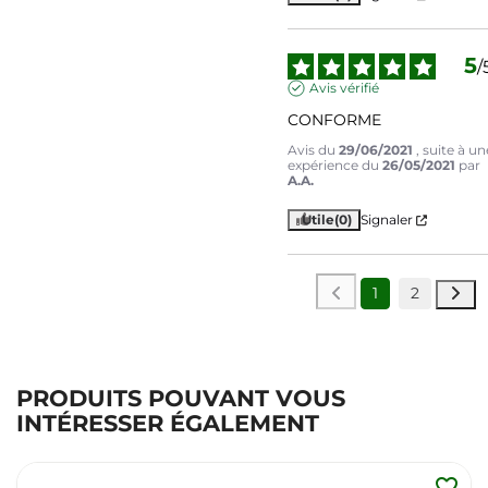
5
/
Avis vérifié
CONFORME
Avis du
29/06/2021
, suite à un
expérience du
26/05/2021
par
A.A.
Utile
(0)
Signaler
1
2
PRODUITS POUVANT VOUS
INTÉRESSER ÉGALEMENT
favorite_border