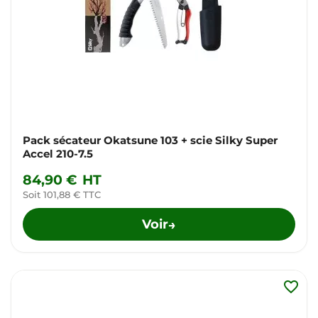
Pack sécateur Okatsune 103 + scie Silky Super
Accel 210-7.5
84,90 €
HT
Soit 101,88 € TTC
Voir
→
favorite_border