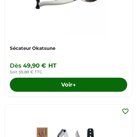
Sécateur Okatsune
Dès
49,90 €
HT
Soit 59,88 € TTC
Voir
→
favorite_border