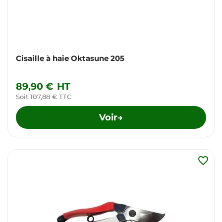
Cisaille à haie Oktasune 205
89,90 €
HT
Soit 107,88 € TTC
Voir
→
favorite_border