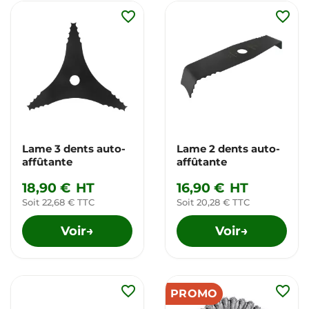
favorite_border
favorite_border
Lame 3 dents auto-
Lame 2 dents auto-
affûtante
affûtante
18,90 €
HT
16,90 €
HT
Soit 22,68 € TTC
Soit 20,28 € TTC
Voir
Voir
→
→
favorite_border
favorite_border
PROMO