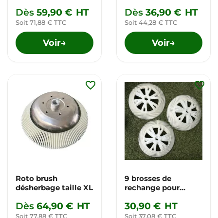
débroussailleuse
Dès
59,90 €
HT
Dès
36,90 €
HT
Soit 71,88 € TTC
Soit 44,28 € TTC
Voir
Voir
→
→
favorite_border
favorite_border
Roto brush
9 brosses de
désherbage taille XL
rechange pour
Rotobrush
Dès
64,90 €
HT
30,90 €
HT
Soit 77,88 € TTC
Soit 37,08 € TTC