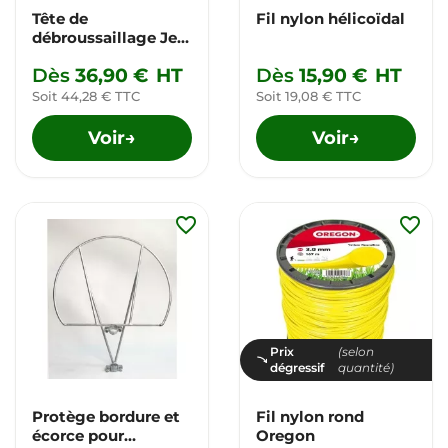
Tête de
Fil nylon hélicoïdal
débroussaillage Jet-
Fit
Dès
36,90 €
HT
Dès
15,90 €
HT
Soit 44,28 € TTC
Soit 19,08 € TTC
Voir
Voir
→
→
favorite_border
favorite_border
Prix
(selon
dégressif
quantité)
Protège bordure et
Fil nylon rond
écorce pour
Oregon