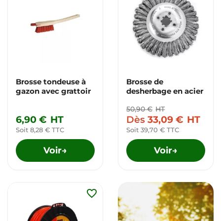
Brosse tondeuse à
Brosse de
gazon avec grattoir
desherbage en acier
50,90 €
HT
6,90 €
HT
Dès
33,09 €
HT
Soit 8,28 € TTC
Soit 39,70 € TTC
Voir
Voir
→
→
favorite_border