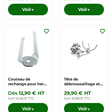
Voir
Voir
→
→
favorite_border
favorite_border
Couteau de
Tête de
rechange pour herse
débroussaillage et
rotative
brossage
Dès
12,90 €
HT
29,90 €
HT
Soit 15,48 € TTC
Soit 35,88 € TTC
Voir
Voir
→
→