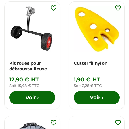
favorite_border
favorite_border
Kit roues pour
Cutter fil nylon
débroussailleuse
12,90 €
HT
1,90 €
HT
Soit 15,48 € TTC
Soit 2,28 € TTC
Voir
Voir
→
→
favorite_border
favorite_border