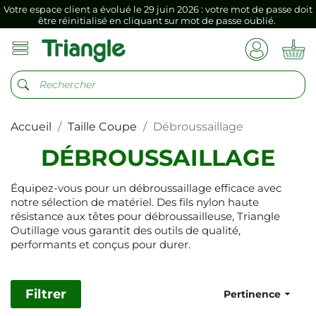
Si vous aviez mémorisé votre précédent mot de passe dans votre
navigateur internet, il doit être réenregistré à la première connexion
vers votre nouvel espace client.
Votre espace client a évolué le 29 juin 2026 : votre mot de passe doit
être réinitialisé en cliquant sur mot de passe oublié.
Si vous aviez mémorisé votre précédent mot de passe dans votre
navigateur internet, il doit être réenregistré à la première connexion
Accueil
Taille Coupe
Débroussaillage
vers votre nouvel espace client.
DÉBROUSSAILLAGE
Équipez-vous pour un débroussaillage efficace avec
notre sélection de matériel. Des fils nylon haute
résistance aux têtes pour débroussailleuse, Triangle
Outillage vous garantit des outils de qualité,
performants et conçus pour durer.
Filtrer

Pertinence