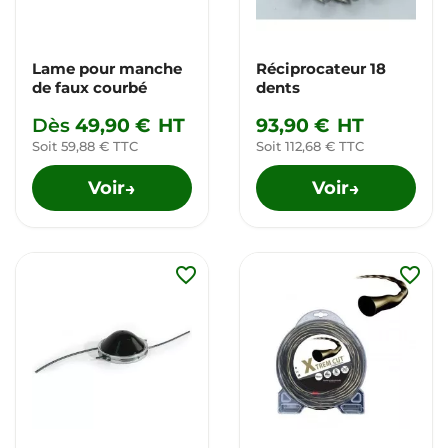
Lame pour manche
Réciprocateur 18
de faux courbé
dents
Dès
49,90 €
HT
93,90 €
HT
Soit 59,88 € TTC
Soit 112,68 € TTC
Voir
Voir
→
→
favorite_border
favorite_border