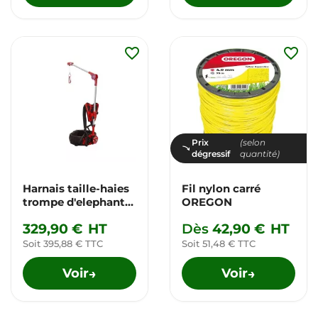
favorite_border
favorite_border
Prix
(selon
dégressif
quantité)
Harnais taille-haies
Fil nylon carré
trompe d'elephant
OREGON
V3
329,90 €
HT
Dès
42,90 €
HT
Soit 395,88 € TTC
Soit 51,48 € TTC
Voir
Voir
→
→