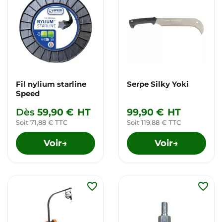
Fil nylium starline
Serpe Silky Yoki
Speed
Dès
59,90 €
HT
99,90 €
HT
Soit 71,88 € TTC
Soit 119,88 € TTC
Voir
Voir
→
→
favorite_border
favorite_border