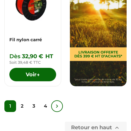
Fil nylon carré
Dès
32,90 €
HT
Soit 39,48 € TTC
Voir
→
1
2
3
4
Retour en haut
