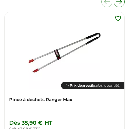
favorite_border
Prix dégressif
(selon quantité)
Pince à déchets Ranger Max
Dès
35,90 €
HT
Soit 43,08 € TTC