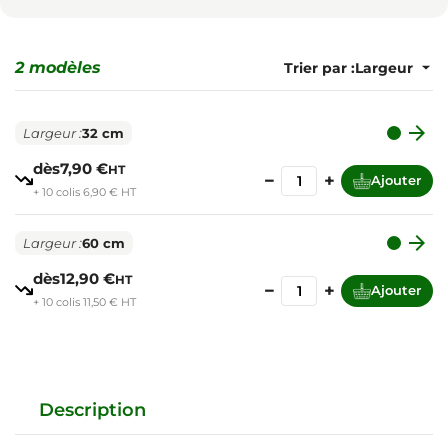
2 modèles
Trier par :

Largeur :
32 cm
dès
7,90 €
HT
−
+
Ajouter
+ 10 colis 6,90 € HT

Largeur :
60 cm
dès
12,90 €
HT
−
+
Ajouter
+ 10 colis 11,50 € HT
Description