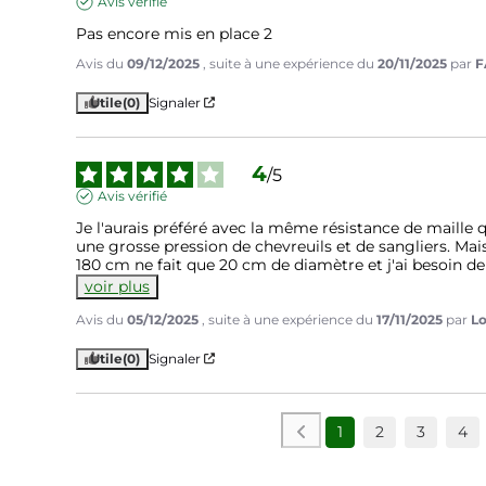
Avis vérifié
Pas encore mis en place 2
Avis du
09/12/2025
, suite à une expérience du
20/11/2025
par
F
Utile
(0)
Signaler
4
/
5
Avis vérifié
Je l'aurais préféré avec la même résistance de maille qu
une grosse pression de chevreuils et de sangliers. Mais
180 cm ne fait que 20 cm de diamètre et j'ai besoin d
voir plus
Avis du
05/12/2025
, suite à une expérience du
17/11/2025
par
Lo
Utile
(0)
Signaler
1
2
3
4