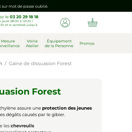
nt sur mot de passe oublié.
ez le
03 20 29 18 18
 jeudi (8h30 à 12h30 /
emière connexion vers votre nouvel espace client.
30 et le vendredi jusqu’à
nt sur mot de passe oublié.
Mesure
Voirie
Équipement
Promos
rveillance
Atelier
de la Personne
emière connexion vers votre nouvel espace client.
n
Gaine de dissuasion Forest
uasion Forest
éthylène assure une
protection des jeunes
es dégâts causés par le gibier.
e les
chevreuils