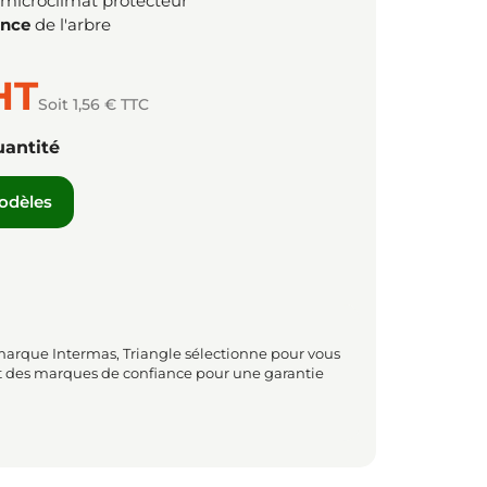
microclimat protecteur
ance
de l'arbre
HT
Soit 1,56 € TTC
uantité
modèles
marque Intermas, Triangle sélectionne pour vous
t des marques de confiance pour une garantie