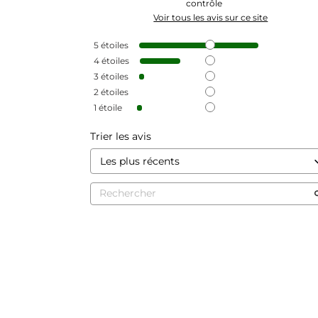
contrôle
Voir tous les avis sur ce site
5
étoiles
4
étoiles
3
étoiles
2
étoiles
1
étoile
Trier les avis