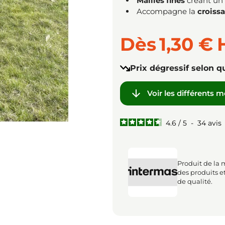
Mailles fines
créant un 
Accompagne la
croiss
Dès
1,30 €
Prix dégressif selon q

Voir les différents 
4.6
/
5
-
34
avis
Produit de la 
des produits e
de qualité.