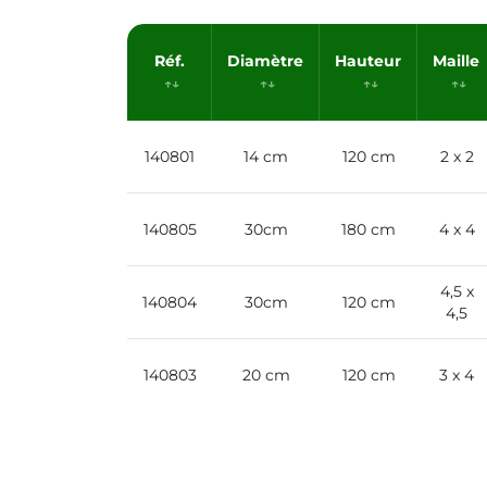
Réf.
Diamètre
Hauteur
Maille
140801
14 cm
120 cm
2 x 2
140805
30cm
180 cm
4 x 4
4,5 x
140804
30cm
120 cm
4,5
140803
20 cm
120 cm
3 x 4