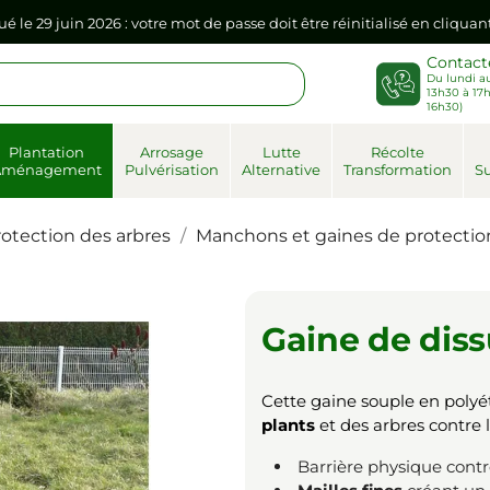
ué le 29 juin 2026 : votre mot de passe doit être réinitialisé en cliqua
Contact
Du lundi au
sse dans votre navigateur internet, il doit être réenregistré à la pr
13h30 à 17h
16h30)
ué le 29 juin 2026 : votre mot de passe doit être réinitialisé en cliqua
Plantation
Arrosage
Lutte
Récolte
Aménagement
Pulvérisation
Alternative
Transformation
Su
sse dans votre navigateur internet, il doit être réenregistré à la pr
rotection des arbres
Manchons et gaines de protectio
Gaine de diss
Cette gaine souple en poly
plants
et des arbres contre l
Barrière physique contr