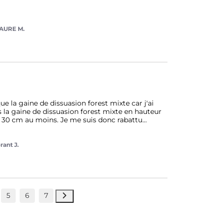
AURE M.
e la gaine de dissuasion forest mixte car j'ai 
 la gaine de dissuasion forest mixte en hauteur 
e 30 cm au moins. Je me suis donc rabattu
...
rant J.
5
6
7