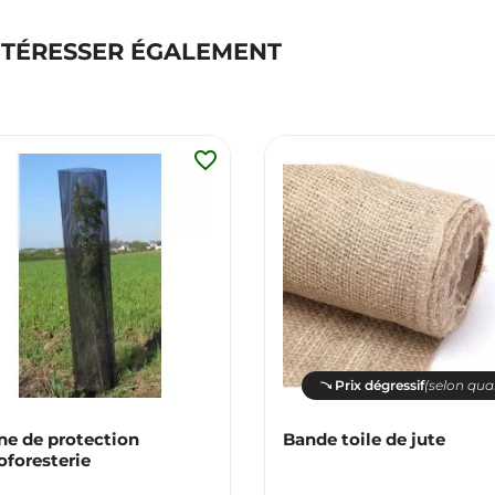
NTÉRESSER ÉGALEMENT
favorite_border
Prix dégressif
(selon qua
ne de protection
Bande toile de jute
oforesterie