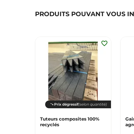
PRODUITS POUVANT VOUS I
favorite_border
Prix dégressif
(selon quantité)
Tuteurs composites 100%
Gai
recyclés
agr