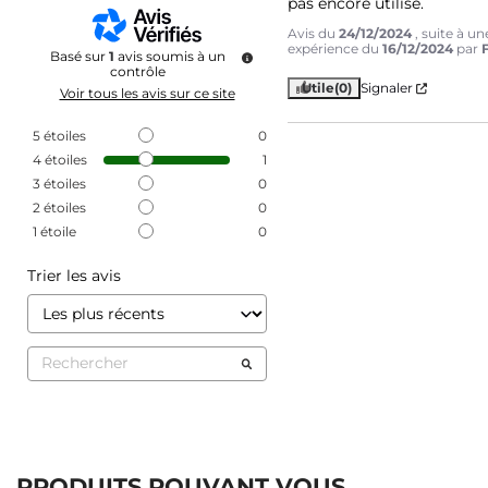
pas encore utilisé.
Avis du
24/12/2024
, suite à un
expérience du
16/12/2024
par
Basé sur
1
avis soumis à un
contrôle
Utile
(0)
Signaler
Voir tous les avis sur ce site
5
étoiles
0
4
étoiles
1
3
étoiles
0
2
étoiles
0
1
étoile
0
Trier les avis
PRODUITS POUVANT VOUS