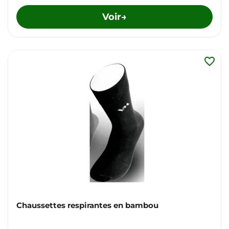
Voir
→
favorite_border
Chaussettes respirantes en bambou